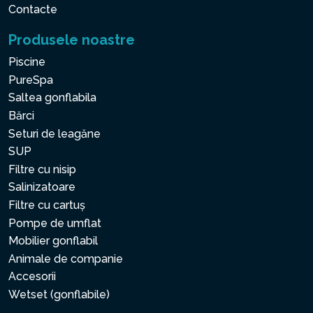
Contacte
Produsele noastre
Piscine
PureSpa
Saltea gonflabila
Bărci
Seturi de leagăne
SUP
Filtre cu nisip
Salinizatoare
Filtre cu cartuș
Pompe de umflat
Mobilier gonflabil
Animale de companie
Accesorii
Wetset (gonflabile)