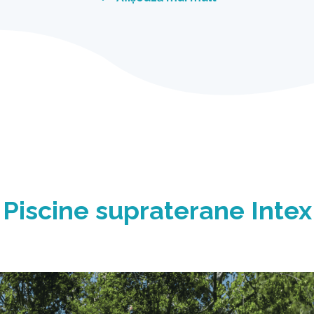
bule
 îmbunătățește
i în piscinele Intex din
luționară și inovatoare
rare cu cartuș și cu
te Intex.
Piscine supraterane Intex