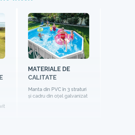
MATERIALE DE
E
CALITATE
Manta din PVC în 3 straturi
și cadru din oțel galvanizat
vit