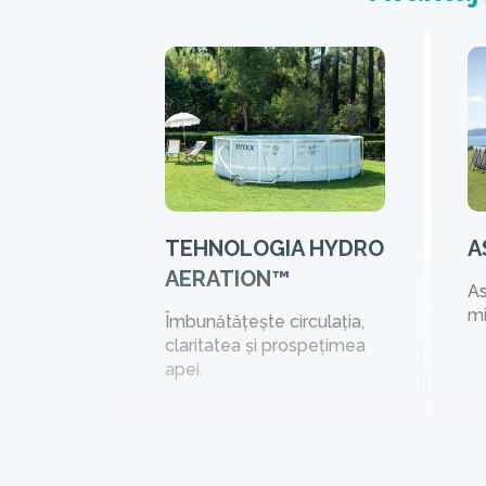
TEHNOLOGIA HYDRO
A
AERATION™
As
m
Îmbunătățește circulația,
claritatea și prospețimea
apei.