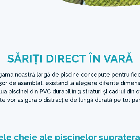
SĂRIȚI DIRECT ÎN VARĂ
 gama noastră largă de piscine concepute pentru fiec
șor de asamblat, existând la alegere diferite dimens
ua piscinei din PVC durabil în 3 straturi și cadrul din 
ate vor asigura o distracție de lungă durată pe tot par
ele cheie ale piscinelor supratera