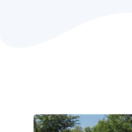
Totul se rezumă la 
Tehnologia patentată Hydro Aeration™
circulația, claritatea și prospețimea ape
întreaga lume. Această tehnologie revo
a fost aplicată la toate pompele de filt
nisip și la sistemele de filtrare combina
AVANTAJELE PISCINELOR: