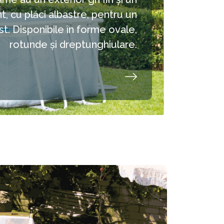
t, cu plăci albastre, pentru un
st. Disponibile în forme ovale,
rotunde și dreptunghiulare.