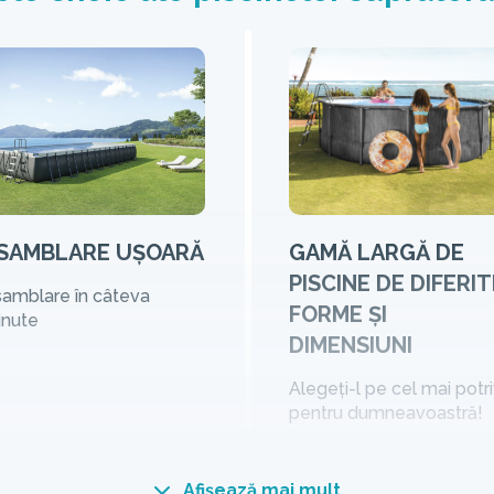
SAMBLARE UȘOARĂ
GAMĂ LARGĂ DE
PISCINE DE DIFERIT
amblare în câteva
FORME ȘI
inute
DIMENSIUNI
Alegeți-l pe cel mai potri
pentru dumneavoastră!
Afișează mai mult