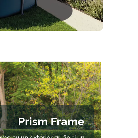
Prism Frame
me au un exterior gri fin și un