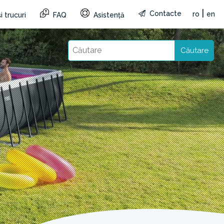
|
Contacte
ro
en
i trucuri
FAQ
Asistență
Căutare