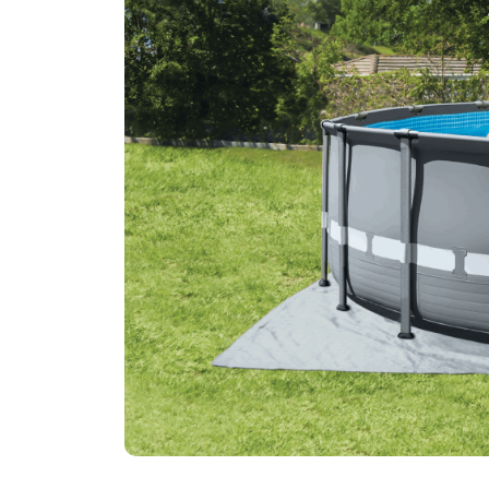
AERAREA APEI
ÎN TIMPUL
ÎMBUNĂTĂȚEȘTE
PROCESULUI DE
CIRCULAȚIA
AERARE, MINERALEL
ACESTEIA, CEEA CE
SUNT ÎNDEPĂRTATE
DUCE LA O FILTRARE
PRIN OXIDARE,
MAI EFICIENTĂ.
OBȚINÂNDU-SE
ASTFEL O PURITATE
MAXIMĂ A APEI.