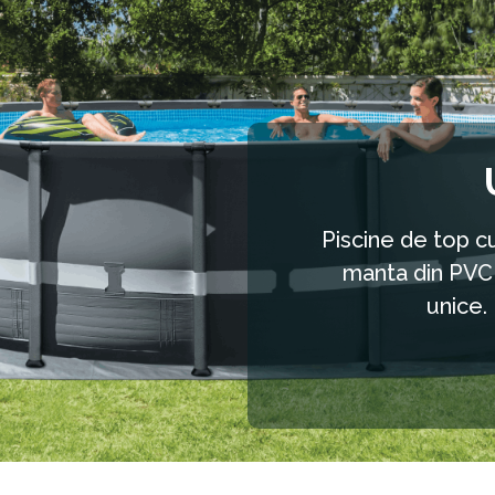
CANTITATEA
CRESCUTĂ DE
E
ANIONI ASIGURĂ O
MAI BUNĂ
PROSPEȚIME A
AERULUI DIN JURUL
Piscine de top cu
PISCINEI.
manta din PVC a
unice. 