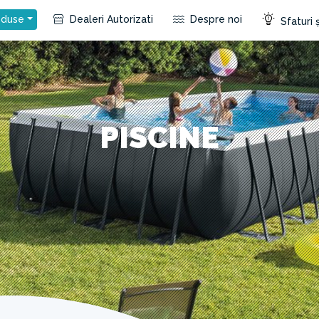
duse
Dealeri Autorizati
Despre noi
Sfaturi ș
PISCINE