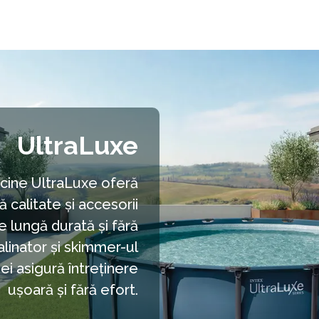
UltraLuxe
scine UltraLuxe oferă
 calitate și accesorii
Minimizare
 lungă durată și fără
 salinator și skimmer-ul
ei asigură întreținere
ușoară și fără efort.