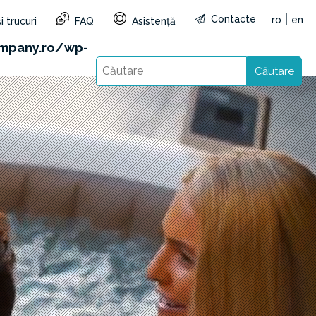
|
Contacte
ro
en
i trucuri
FAQ
Asistență
&reg=RO&lang=ro): Failed to open stream: HTTP
mpany.ro/wp-
Căutare