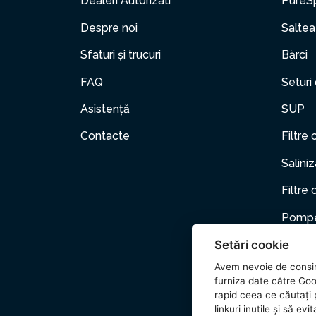
Dealeri Autorizati
PureS
Despre noi
Saltea
Sfaturi și trucuri
Bărci
FAQ
Seturi
Asistență
SUP
Contacte
Filtre 
Salini
Filtre 
Pompe
Setări cookie
Mobili
Avem nevoie de consi
Anima
furniza date către Goo
rapid ceea ce căutați p
Acceso
linkuri inutile și să e