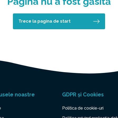
Pagina nu a fost găsită
Trece la pagina de start
usele noastre
GDPR și Cookies
e
Politica de cookie-uri