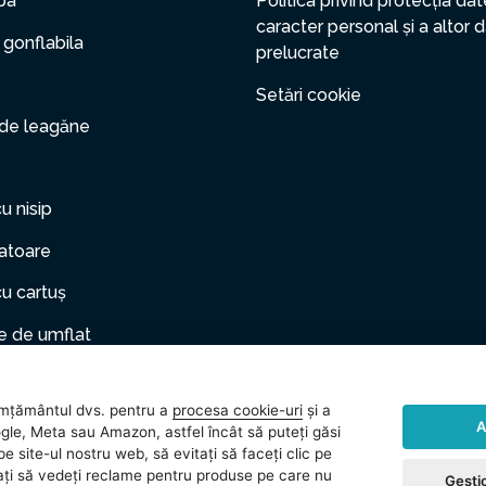
pa
Politica privind protecția dat
caracter personal și a altor 
 gonflabila
prelucrate
Setări cookie
 de leagăne
cu nisip
zatoare
cu cartuș
 de umflat
er gonflabil
mțământul dvs. pentru a
procesa cookie-uri
și a
le de companie
A
gle, Meta sau Amazon, astfel încât să puteți găsi
e site-ul nostru web, să evitați să faceți clic pe
rii
vitați să vedeți reclame pentru produse pe care nu
Gestio