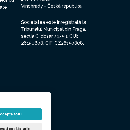
elor cu
Vinohrady - Česká republika
date
Societatea este înregistrată la
Tribunalul Municipal din Praga,
secția C, dosar 74759. CUI:
26150808, CIF: CZ26150808.
ccepta totul
nați cookie-urile