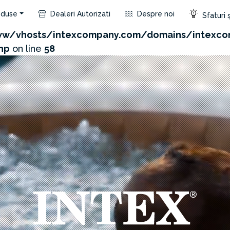
duse
Dealeri Autorizati
Despre noi
Sfaturi ș
com/admin/product/api.php?id=244&not_use_region=1
w/vhosts/intexcompany.com/domains/intexco
hp
on line
58