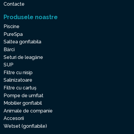
Contacte
Produsele noastre
Piscine
PureSpa
Saltea gonflabila
Bărci
Seturi de leagăne
SUP
Filtre cu nisip
Salinizatoare
Filtre cu cartuș
Pompe de umflat
Mobilier gonflabil
Animale de companie
Accesorii
Wetset (gonflabile)