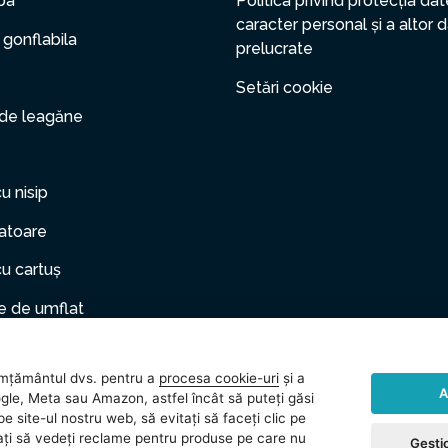
pa
Politica privind protecția dat
caracter personal și a altor 
 gonflabila
prelucrate
Setări cookie
 de leagăne
cu nisip
zatoare
cu cartuș
 de umflat
er gonflabil
mțământul dvs. pentru a
procesa cookie-uri
și a
le de companie
A
gle, Meta sau Amazon, astfel încât să puteți găsi
e site-ul nostru web, să evitați să faceți clic pe
rii
vitați să vedeți reclame pentru produse pe care nu
Gestio