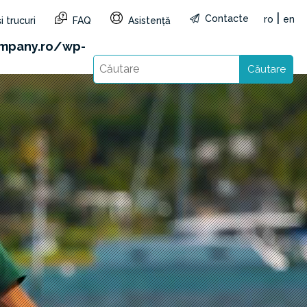
|
Contacte
ro
en
i trucuri
FAQ
Asistență
&reg=RO&lang=ro): Failed to open stream: HTTP
mpany.ro/wp-
Căutare