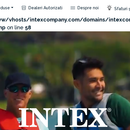
duse
Dealeri Autorizati
Despre noi
Sfaturi ș
com/admin/product/api.php?id=603&not_use_region=1
w/vhosts/intexcompany.com/domains/intexco
hp
on line
58