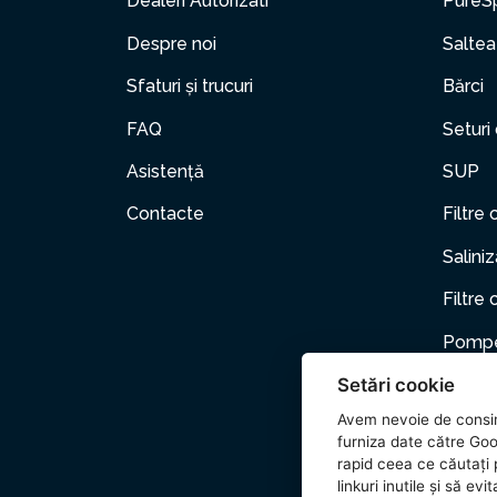
Dealeri Autorizati
PureS
Despre noi
Saltea
Sfaturi și trucuri
Bărci
FAQ
Seturi
Asistență
SUP
Contacte
Filtre 
Salini
Filtre 
Pompe
Setări cookie
Mobili
Avem nevoie de consi
Anima
furniza date către Goo
rapid ceea ce căutați p
Acceso
linkuri inutile și să e