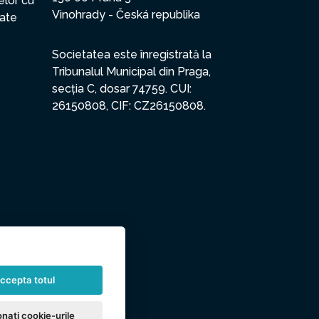
elor cu
Vinohrady - Česká republika
date
Societatea este înregistrată la
Tribunalul Municipal din Praga,
secția C, dosar 74759. CUI:
26150808, CIF: CZ26150808.
ccepta totul
nați cookie-urile