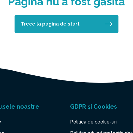
Pagina nu a fost găsită
Trece la pagina de start
usele noastre
GDPR și Cookies
e
Politica de cookie-uri