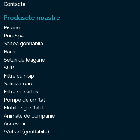
Contacte
Produsele noastre
Piscine
PureSpa
Saltea gonflabila
Bărci
Seturi de leagăne
SUP
Filtre cu nisip
Salinizatoare
Filtre cu cartuș
Pompe de umflat
Mobilier gonflabil
Animale de companie
Accesorii
Wetset (gonflabile)