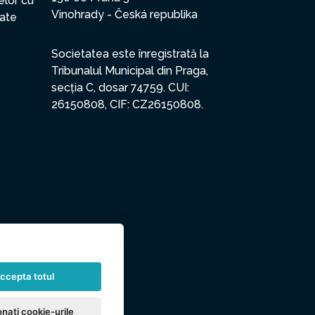
elor cu
Vinohrady - Česká republika
date
Societatea este înregistrată la
Tribunalul Municipal din Praga,
secția C, dosar 74759. CUI:
26150808, CIF: CZ26150808.
ccepta totul
nați cookie-urile