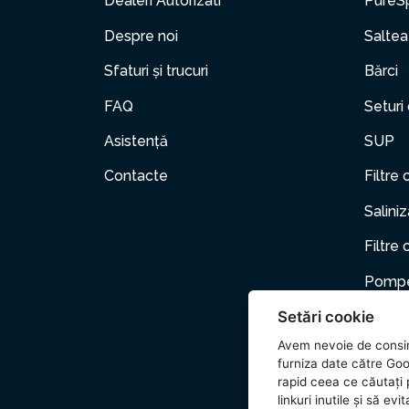
Dealeri Autorizati
PureS
Despre noi
Saltea
Sfaturi și trucuri
Bărci
FAQ
Seturi
Asistență
SUP
Contacte
Filtre 
Salini
Filtre 
Pompe
Setări cookie
Mobili
Avem nevoie de consi
Anima
furniza date către Goo
rapid ceea ce căutați p
Acceso
linkuri inutile și să e