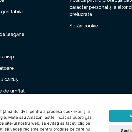
pa
Politica privind protecția dat
caracter personal și a altor 
 gonflabila
prelucrate
Setări cookie
 de leagăne
cu nisip
zatoare
cu cartuș
 de umflat
er gonflabil
mțământul dvs. pentru a
procesa cookie-uri
și a
le de companie
A
gle, Meta sau Amazon, astfel încât să puteți găsi
e site-ul nostru web, să evitați să faceți clic pe
rii
vitați să vedeți reclame pentru produse pe care nu
Gestio