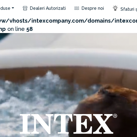
duse
Dealeri Autorizati
Despre noi
Sfaturi ș
com/admin/product/api.php?id=193&not_use_region=1
w/vhosts/intexcompany.com/domains/intexco
hp
on line
58