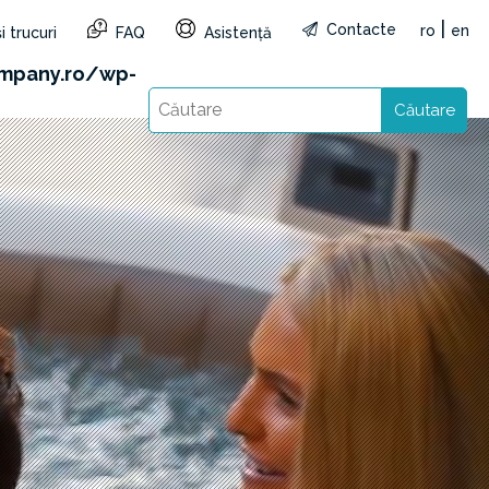
|
Contacte
ro
en
i trucuri
FAQ
Asistență
&reg=RO&lang=ro): Failed to open stream: HTTP
mpany.ro/wp-
Căutare