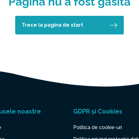
Pagina nu a fost găsită
Trece la pagina de start
usele noastre
GDPR și Cookies
e
Politica de cookie-uri