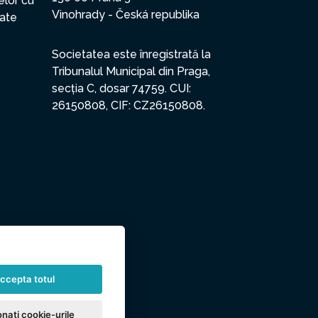
elor cu
Vinohrady - Česká republika
date
Societatea este înregistrată la
Tribunalul Municipal din Praga,
secția C, dosar 74759. CUI:
26150808, CIF: CZ26150808.
ccepta totul
nați cookie-urile