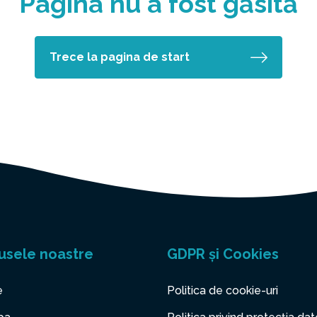
Pagina nu a fost găsită
Trece la pagina de start
usele noastre
GDPR și Cookies
e
Politica de cookie-uri