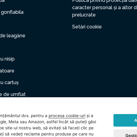
pa
Politica privind protecția dat
caracter personal și a altor 
 gonflabila
prelucrate
Setări cookie
 de leagăne
cu nisip
zatoare
cu cartuș
 de umflat
er gonflabil
mțământul dvs. pentru a
procesa cookie-uri
și a
le de companie
A
gle, Meta sau Amazon, astfel încât să puteți găsi
e site-ul nostru web, să evitați să faceți clic pe
rii
vitați să vedeți reclame pentru produse pe care nu
Gestio