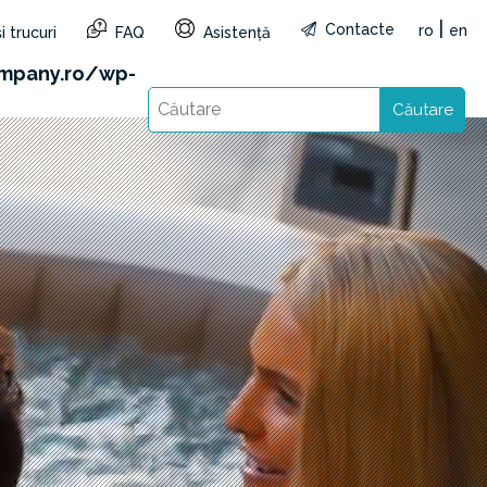
|
Contacte
ro
en
i trucuri
FAQ
Asistență
&reg=RO&lang=ro): Failed to open stream: HTTP
mpany.ro/wp-
Căutare