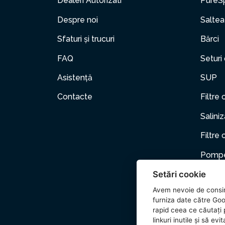
Dealeri Autorizati
PureS
Despre noi
Saltea
Sfaturi și trucuri
Bărci
FAQ
Seturi
Asistență
SUP
Contacte
Filtre 
Salini
Filtre 
Pompe
Setări cookie
Mobili
Avem nevoie de consi
Anima
furniza date către Goo
rapid ceea ce căutați p
Acceso
linkuri inutile și să e