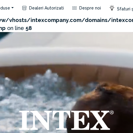
duse
Dealeri Autorizati
Despre noi
Sfaturi ș
.com/admin/product/api.php?id=608&not_use_region=1
w/vhosts/intexcompany.com/domains/intexco
hp
on line
58