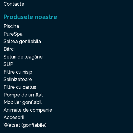
Contacte
Produsele noastre
Piscine
PureSpa
Saltea gonflabila
Bărci
Seturi de leagăne
SUP
Filtre cu nisip
Salinizatoare
Filtre cu cartuș
Pompe de umflat
Mobilier gonflabil
Animale de companie
Accesorii
Wetset (gonflabile)