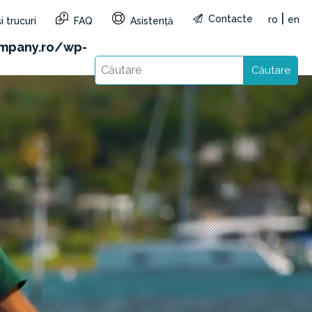
|
Contacte
ro
en
i trucuri
FAQ
Asistență
&reg=RO&lang=ro): Failed to open stream: HTTP
mpany.ro/wp-
Căutare