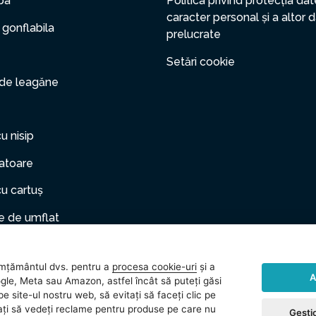
pa
Politica privind protecția dat
caracter personal și a altor 
 gonflabila
prelucrate
Setări cookie
 de leagăne
cu nisip
zatoare
cu cartuș
 de umflat
er gonflabil
mțământul dvs. pentru a
procesa cookie-uri
și a
le de companie
A
gle, Meta sau Amazon, astfel încât să puteți găsi
e site-ul nostru web, să evitați să faceți clic pe
rii
vitați să vedeți reclame pentru produse pe care nu
Gestio