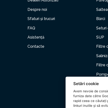
Dealeri Autorizati
PureS
Despre noi
Saltea
Sfaturi și trucuri
Bărci
FAQ
Seturi
Asistență
SUP
Contacte
Filtre 
Salini
Filtre 
Pompe
Setări cookie
Mobili
Avem nevoie de consi
Anima
furniza date către Goo
rapid ceea ce căutați p
Acceso
linkuri inutile și să e