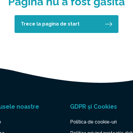
Pagina nu a fost găsită
Trece la pagina de start
usele noastre
GDPR și Cookies
e
Politica de cookie-uri