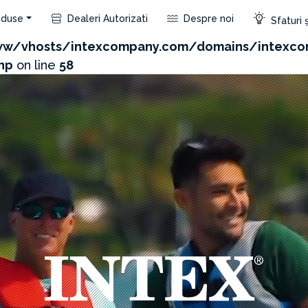
duse
Dealeri Autorizati
Despre noi
Sfaturi ș
com/admin/product/api.php?id=136&not_use_region=1
w/vhosts/intexcompany.com/domains/intexco
hp
on line
58