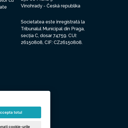
elor cu
Vinohrady - Česká republika
date
Societatea este înregistrată la
Tribunalul Municipal din Praga,
secția C, dosar 74759. CUI:
26150808, CIF: CZ26150808.
ccepta totul
nați cookie-urile