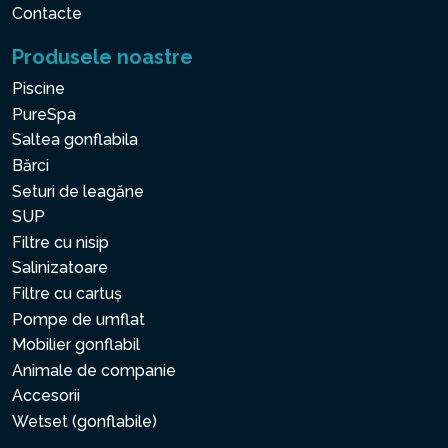
Contacte
Produsele noastre
Piscine
PureSpa
Saltea gonflabila
Bărci
Seturi de leagăne
SUP
Filtre cu nisip
Salinizatoare
Filtre cu cartuș
Pompe de umflat
Mobilier gonflabil
Animale de companie
Accesorii
Wetset (gonflabile)