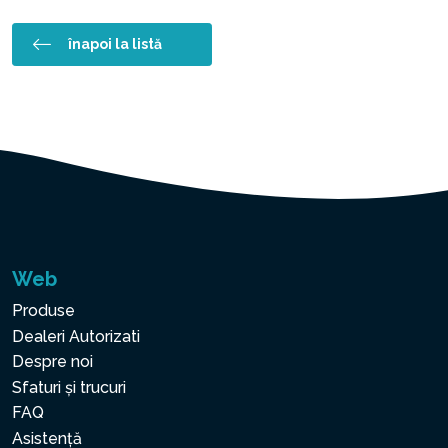
înapoi la listă
Web
Produse
Dealeri Autorizati
Despre noi
Sfaturi și trucuri
FAQ
Asistență