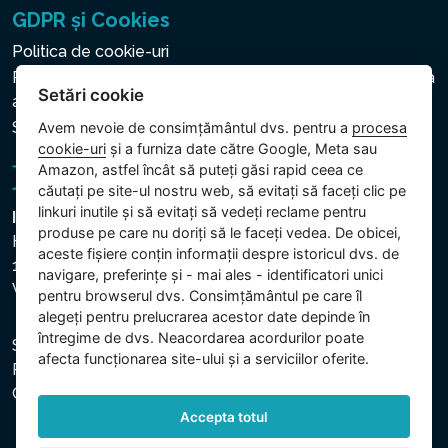
GDPR și Cookies
Politica de cookie-uri
Politica privind protecția datelor cu caracter personal și a
Setări cookie
altor date prelucrate
Setări cookie
Avem nevoie de consimțământul dvs. pentru a
procesa
cookie-uri
și a furniza date către Google, Meta sau
Amazon, astfel încât să puteți găsi rapid ceea ce
căutați pe site-ul nostru web, să evitați să faceți clic pe
linkuri inutile și să evitați să vedeți reclame pentru
Intex Trading, s.r.o.
produse pe care nu doriți să le faceți vedea. De obicei,
Hradecká 2526/3
aceste fișiere conțin informații despre istoricul dvs. de
130 00 Praha 3
navigare, preferințe și - mai ales - identificatori unici
Vinohrady - Česká republika
pentru browserul dvs. Consimțământul pe care îl
alegeți pentru prelucrarea acestor date depinde în
întregime de dvs. Neacordarea acordurilor poate
Societatea este înregistrată la Tribunalul Municipal din
afecta funcționarea site-ului și a serviciilor oferite.
Praga, secția C, dosar 74759. CUI: 26150808, CIF:
CZ26150808.
Accepta totul