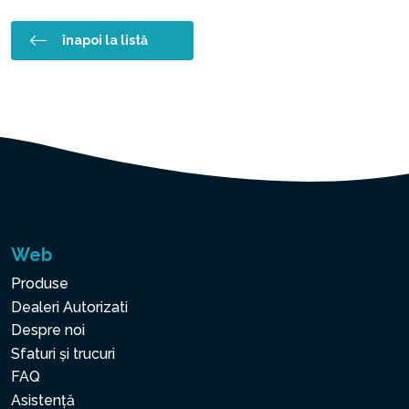
înapoi la listă
Web
Produse
Dealeri Autorizati
Despre noi
Sfaturi și trucuri
FAQ
Asistență