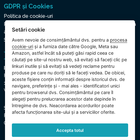
GDPR și Cookies
Politica de cookie-uri
Politica privind protecția datelor cu caracter personal și a
Setări cookie
altor date prelucrate
Setări cookie
Avem nevoie de consimțământul dvs. pentru a
procesa
cookie-uri
și a furniza date către Google, Meta sau
Amazon, astfel încât să puteți găsi rapid ceea ce
căutați pe site-ul nostru web, să evitați să faceți clic pe
linkuri inutile și să evitați să vedeți reclame pentru
Intex Trading, s.r.o.
produse pe care nu doriți să le faceți vedea. De obicei,
Hradecká 2526/3
aceste fișiere conțin informații despre istoricul dvs. de
130 00 Praha 3
navigare, preferințe și - mai ales - identificatori unici
Vinohrady - Česká republika
pentru browserul dvs. Consimțământul pe care îl
alegeți pentru prelucrarea acestor date depinde în
întregime de dvs. Neacordarea acordurilor poate
Societatea este înregistrată la Tribunalul Municipal din
afecta funcționarea site-ului și a serviciilor oferite.
Praga, secția C, dosar 74759. CUI: 26150808, CIF:
CZ26150808.
Accepta totul