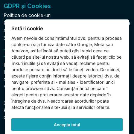
GDPR și Cookies
Politica de cookie-uri
Politica privind protecția datelor cu caracter personal și a
Setări cookie
altor date prelucrate
Setări cookie
Avem nevoie de consimțământul dvs. pentru a
procesa
cookie-uri
și a furniza date către Google, Meta sau
Amazon, astfel încât să puteți găsi rapid ceea ce
căutați pe site-ul nostru web, să evitați să faceți clic pe
linkuri inutile și să evitați să vedeți reclame pentru
Intex Trading, s.r.o.
produse pe care nu doriți să le faceți vedea. De obicei,
Hradecká 2526/3
aceste fișiere conțin informații despre istoricul dvs. de
130 00 Praha 3
navigare, preferințe și - mai ales - identificatori unici
Vinohrady - Česká republika
pentru browserul dvs. Consimțământul pe care îl
alegeți pentru prelucrarea acestor date depinde în
întregime de dvs. Neacordarea acordurilor poate
Societatea este înregistrată la Tribunalul Municipal din
afecta funcționarea site-ului și a serviciilor oferite.
Praga, secția C, dosar 74759. CUI: 26150808, CIF:
CZ26150808.
Accepta totul