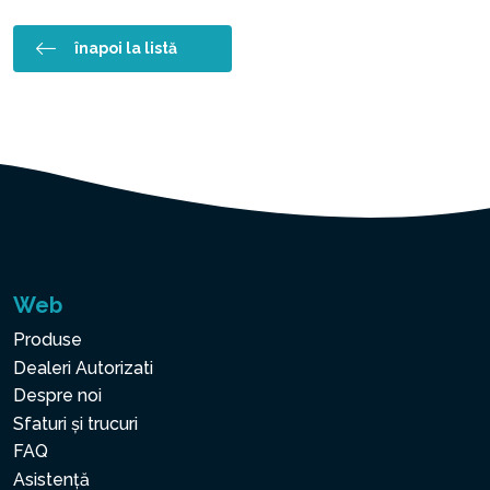
înapoi la listă
Web
Produse
Dealeri Autorizati
Despre noi
Sfaturi și trucuri
FAQ
Asistență