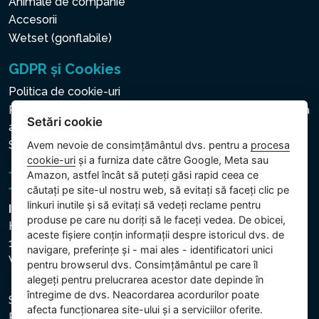
Animale de companie
Accesorii
Wetset (gonflabile)
GDPR și Cookies
Politica de cookie-uri
Politica privind protecția datelor cu caracter personal și a
Setări cookie
altor date prelucrate
Setări cookie
Avem nevoie de consimțământul dvs. pentru a
procesa
cookie-uri
și a furniza date către Google, Meta sau
Amazon, astfel încât să puteți găsi rapid ceea ce
căutați pe site-ul nostru web, să evitați să faceți clic pe
linkuri inutile și să evitați să vedeți reclame pentru
Intex Trading, s.r.o.
produse pe care nu doriți să le faceți vedea. De obicei,
Hradecká 2526/3
aceste fișiere conțin informații despre istoricul dvs. de
130 00 Praha 3
navigare, preferințe și - mai ales - identificatori unici
Vinohrady - Česká republika
pentru browserul dvs. Consimțământul pe care îl
alegeți pentru prelucrarea acestor date depinde în
întregime de dvs. Neacordarea acordurilor poate
Societatea este înregistrată la Tribunalul Municipal din
afecta funcționarea site-ului și a serviciilor oferite.
Praga, secția C, dosar 74759. CUI: 26150808, CIF: