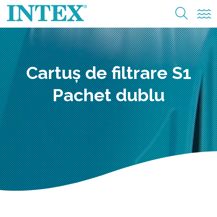
Cartuș de filtrare S1
Pachet dublu