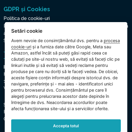
GDPR și Cookies
Politica de cookie-uri
Politica privind protecția datelor cu caracter personal și a
Setări cookie
altor date prelucrate
Setări cookie
Avem nevoie de consimțământul dvs. pentru a
procesa
cookie-uri
și a furniza date către Google, Meta sau
Amazon, astfel încât să puteți găsi rapid ceea ce
căutați pe site-ul nostru web, să evitați să faceți clic pe
linkuri inutile și să evitați să vedeți reclame pentru
Intex Trading, s.r.o.
produse pe care nu doriți să le faceți vedea. De obicei,
Hradecká 2526/3
aceste fișiere conțin informații despre istoricul dvs. de
130 00 Praha 3
navigare, preferințe și - mai ales - identificatori unici
Vinohrady - Česká republika
pentru browserul dvs. Consimțământul pe care îl
alegeți pentru prelucrarea acestor date depinde în
întregime de dvs. Neacordarea acordurilor poate
Societatea este înregistrată la Tribunalul Municipal din
afecta funcționarea site-ului și a serviciilor oferite.
Praga, secția C, dosar 74759. CUI: 26150808, CIF:
CZ26150808.
Accepta totul