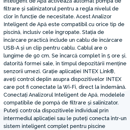
inteligent de Apă activează automat pompa de
filtrare și salinizatorul pentru a regla nivelul de
clor în funcție de necesitate. Acest Analizor
Inteligent de Apă este compatibil cu orice tip de
piscină, inclusiv cele îngropate. Stația de
încărcare practică include un cablu de încărcare
USB-A și un clip pentru cablu. Cablul are o
lungime de 90 cm. Se încarcă complet în 5 ore și,
datorită formei sale, în timpul depozitării menține
senzorii umezi. Grație aplicației INTEX Link®,
aveți control deplin asupra dispozitivelor INTEX
care pot fi conectate la Wi-Fi, direct la îndemână.
Conectați Analizorul Inteligent de Apă, modelele
compatibile de pompă de filtrare și salinizator.
Puteți controla dispozitivele individual prin
intermediul aplicației sau le puteți conecta într-un
sistem inteligent complet pentru piscine