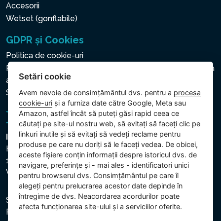
Accesorii
Wetset (gonflabile)
GDPR și Cookies
Politica de cookie-uri
Politica privind protecția datelor cu caracter personal și a
Setări cookie
altor date prelucrate
Setări cookie
Avem nevoie de consimțământul dvs. pentru a
procesa
cookie-uri
și a furniza date către Google, Meta sau
Amazon, astfel încât să puteți găsi rapid ceea ce
căutați pe site-ul nostru web, să evitați să faceți clic pe
linkuri inutile și să evitați să vedeți reclame pentru
Intex Trading, s.r.o.
produse pe care nu doriți să le faceți vedea. De obicei,
Hradecká 2526/3
aceste fișiere conțin informații despre istoricul dvs. de
130 00 Praha 3
navigare, preferințe și - mai ales - identificatori unici
Vinohrady - Česká republika
pentru browserul dvs. Consimțământul pe care îl
alegeți pentru prelucrarea acestor date depinde în
întregime de dvs. Neacordarea acordurilor poate
Societatea este înregistrată la Tribunalul Municipal din
afecta funcționarea site-ului și a serviciilor oferite.
Praga, secția C, dosar 74759. CUI: 26150808, CIF: