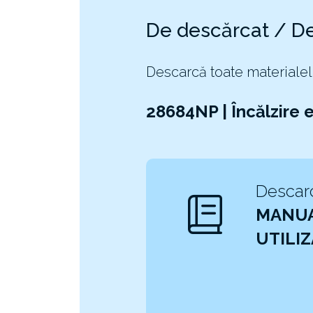
De descărcat / D
Descarcă toate materialel
28684NP | Încălzire 
Descarc
MANUA
UTILI