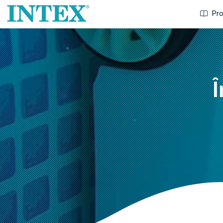
Pro
Î