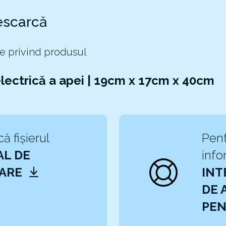
escarcă
e privind produsul
electrică a apei | 19cm x 17cm x 40cm
ă fișierul
Pent
L DE
info
ZARE
INT
DE 
PEN