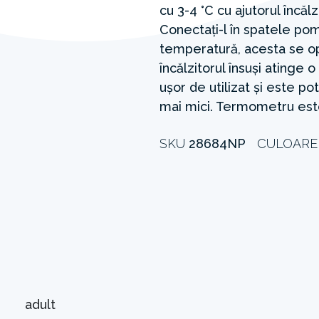
cu 3-4 °C cu ajutorul încălz
Conectați-l în spatele pom
temperatură, acesta se o
încălzitorul însuși atinge
ușor de utilizat și este po
mai mici. Termometru este
SKU
28684NP
CULOAR
adult