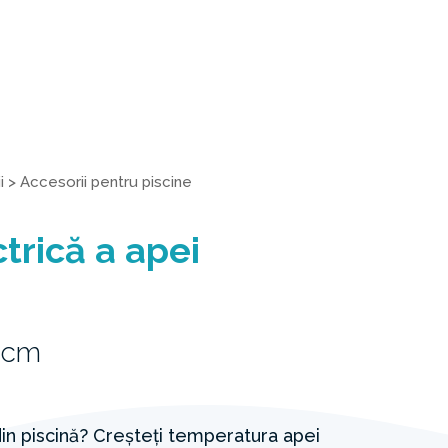
i
>
Accesorii pentru piscine
ctrică a apei
0cm
din piscină? Creșteți temperatura apei