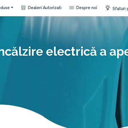
duse
Dealeri Autorizati
Despre noi
Sfaturi ș
ncălzire electrică a ap