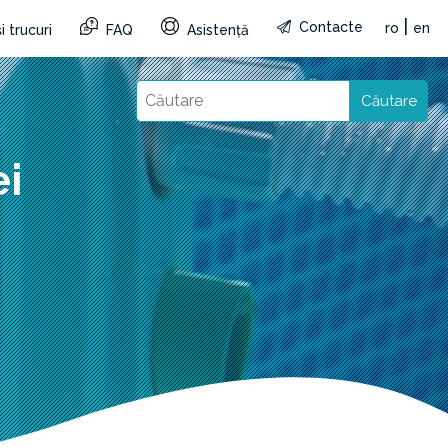
|
Contacte
ro
en
i trucuri
FAQ
Asistență
Căutare
ei