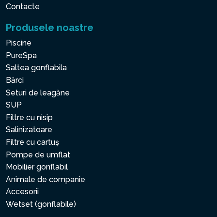
Contacte
Produsele noastre
Piscine
PureSpa
Saltea gonflabila
Bărci
Seturi de leagăne
SUP
Filtre cu nisip
Salinizatoare
Filtre cu cartuș
Pompe de umflat
Mobilier gonflabil
Animale de companie
Accesorii
Wetset (gonflabile)