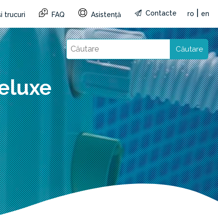
|
Contacte
ro
en
i trucuri
FAQ
Asistență
Căutare
Deluxe