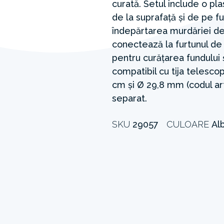
curată. Setul include o pl
de la suprafață și de pe f
îndepărtarea murdăriei de 
conectează la furtunul de 
pentru curățarea fundului ș
compatibil cu tija telesco
cm și Ø 29,8 mm (codul art
separat.
SKU
29057
CULOARE
Alb