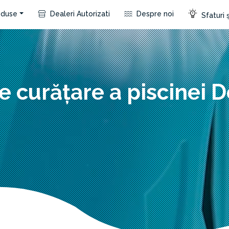
duse
Dealeri Autorizati
Despre noi
Sfaturi ș
e curățare a piscinei 