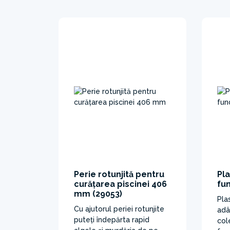
Perie rotunjită pentru
Pl
curățarea piscinei 406
fun
mm (29053)
Pla
Cu ajutorul periei rotunjite
adâ
puteți îndepărta rapid
col