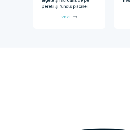
algele și murdăria de pe
fund
pereții și fundul piscinei.
vezi