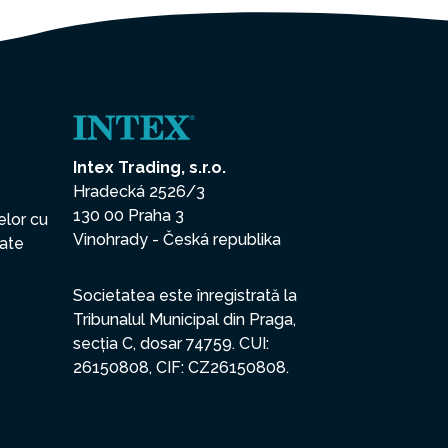
Intex Trading, s.r.o.
Hradecká 2526/3
130 00 Praha 3
elor cu
Vinohrady - Česká republika
date
Societatea este înregistrată la
Tribunalul Municipal din Praga,
secția C, dosar 74759. CUI:
26150808, CIF: CZ26150808.