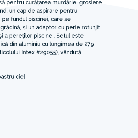
asă pentru curățarea murdăriei grosiere
und, un cap de aspirare pentru
pe fundul piscinei, care se
grădină, și un adaptor cu perie rotunjit
i a pereților piscinei. Setul este
pică din aluminiu cu lungimea de 279
icolului Intex #29055), vândută
astru ciel