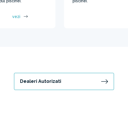
ul piscinei.
piscinei.
vezi
Dealeri Autorizati