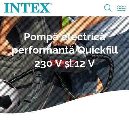
Pompă electrică
performantă Quickfill
230 V și 12 V