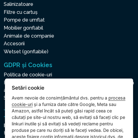
Salinizatoare
Filtre cu cartuș
Pompe de umflat
Mobilier gonflabil
Animale de companie
Accesorii
Wetset (gonflabile)
GDPR și Cookies
Politica de cookie-uri
Politica privind protecția datelor cu caracter personal și a
Setări cookie
altor date prelucrate
Setări cookie
Avem nevoie de consimțământul dvs. pentru a
procesa
cookie-uri
și a furniza date către Google, Meta sau
Amazon, astfel încât să puteți găsi rapid ceea ce
căutați pe site-ul nostru web, să evitați să faceți clic pe
linkuri inutile și să evitați să vedeți reclame pentru
Intex Trading, s.r.o.
produse pe care nu doriți să le faceți vedea. De obicei,
Hradecká 2526/3
aceste fișiere conțin informații despre istoricul dvs. de