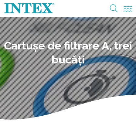
Cartușe de filtrare A, trei
bucăți