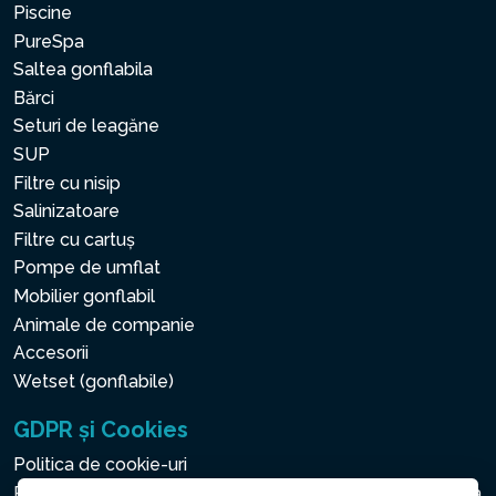
Piscine
PureSpa
Saltea gonflabila
Bărci
Seturi de leagăne
SUP
Filtre cu nisip
Salinizatoare
Filtre cu cartuș
Pompe de umflat
Mobilier gonflabil
Animale de companie
Accesorii
Wetset (gonflabile)
GDPR și Cookies
Politica de cookie-uri
Politica privind protecția datelor cu caracter personal și a