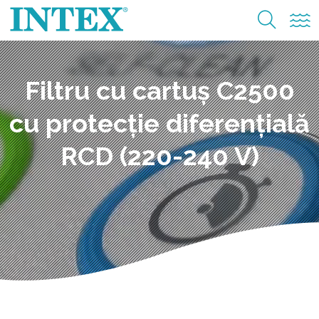
Filtru cu cartuș C2500
cu protecție diferențială
RCD (220-240 V)