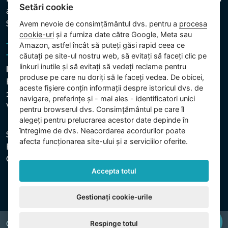
Setări cookie
altor date prelucrate
Setări cookie
Avem nevoie de consimțământul dvs. pentru a
procesa
cookie-uri
și a furniza date către Google, Meta sau
Amazon, astfel încât să puteți găsi rapid ceea ce
căutați pe site-ul nostru web, să evitați să faceți clic pe
linkuri inutile și să evitați să vedeți reclame pentru
Intex Trading, s.r.o.
produse pe care nu doriți să le faceți vedea. De obicei,
Hradecká 2526/3
aceste fișiere conțin informații despre istoricul dvs. de
130 00 Praha 3
navigare, preferințe și - mai ales - identificatori unici
Vinohrady - Česká republika
pentru browserul dvs. Consimțământul pe care îl
alegeți pentru prelucrarea acestor date depinde în
întregime de dvs. Neacordarea acordurilor poate
Societatea este înregistrată la Tribunalul Municipal din
afecta funcționarea site-ului și a serviciilor oferite.
Praga, secția C, dosar 74759. CUI: 26150808, CIF:
CZ26150808.
Accepta totul
Gestionați cookie-urile
Respinge totul
Copyright © 2026 INTEX TRADING s.r.o. All rights reserved.