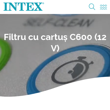
Filtru cu cartuș C600 (12
V)