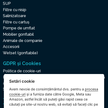
SUP
Filtre cu nisip
Salinizatoare
Filtre cu cartuș
Pompe de umflat
Mobilier gonflabil
Animale de companie
Accesorii
Wetset (gonflabile)
GDPR și Cookies
Politica de cookie-uri
Politica privind protecția datelor cu caracter personal și a
Setări cookie
altor date prelucrate
Setări cookie
Avem nevoie de consimțământul dvs. pentru a
procesa
cookie-uri
și a furniza date către Google, Meta sau
Amazon, astfel încât să puteți găsi rapid ceea ce
căutați pe site-ul nostru web, să evitați să faceți clic pe