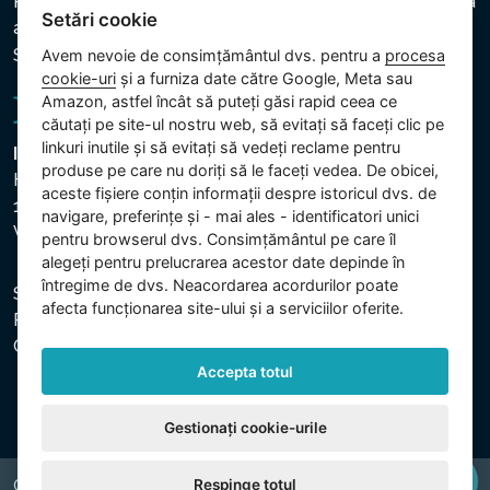
Politica privind protecția datelor cu caracter personal și a
Setări cookie
altor date prelucrate
Setări cookie
Avem nevoie de consimțământul dvs. pentru a
procesa
cookie-uri
și a furniza date către Google, Meta sau
Amazon, astfel încât să puteți găsi rapid ceea ce
căutați pe site-ul nostru web, să evitați să faceți clic pe
linkuri inutile și să evitați să vedeți reclame pentru
Intex Trading, s.r.o.
produse pe care nu doriți să le faceți vedea. De obicei,
Hradecká 2526/3
aceste fișiere conțin informații despre istoricul dvs. de
130 00 Praha 3
navigare, preferințe și - mai ales - identificatori unici
Vinohrady - Česká republika
pentru browserul dvs. Consimțământul pe care îl
alegeți pentru prelucrarea acestor date depinde în
întregime de dvs. Neacordarea acordurilor poate
Societatea este înregistrată la Tribunalul Municipal din
afecta funcționarea site-ului și a serviciilor oferite.
Praga, secția C, dosar 74759. CUI: 26150808, CIF:
CZ26150808.
Accepta totul
Gestionați cookie-urile
Respinge totul
Copyright © 2026 INTEX TRADING s.r.o. All rights reserved.