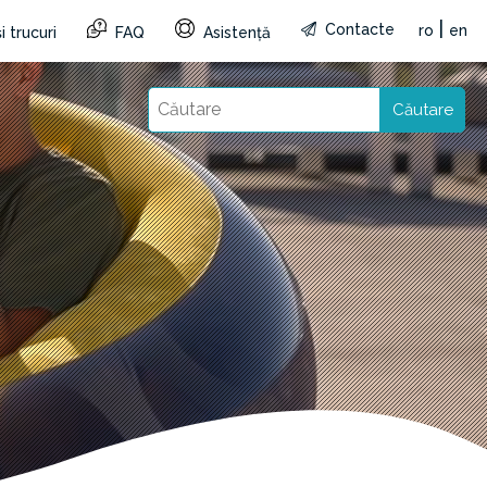
|
Contacte
ro
en
i trucuri
FAQ
Asistență
Căutare