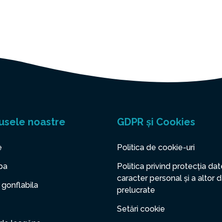
usele noastre
GDPR și Cookies
e
Politica de cookie-uri
pa
Politica privind protecția dat
caracter personal și a altor 
 gonflabila
prelucrate
Setări cookie