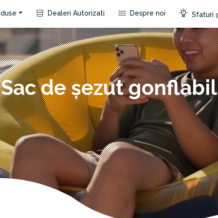
duse
Dealeri Autorizati
Despre noi
Sfaturi ș
Sac de șezut gonflabil