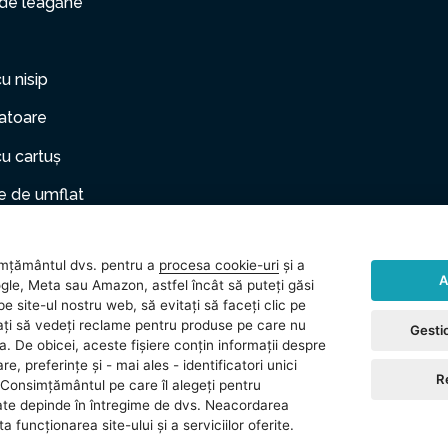
 de leagăne
cu nisip
zatoare
cu cartuș
 de umflat
er gonflabil
mțământul dvs. pentru a
procesa cookie-uri
și a
le de companie
A
gle, Meta sau Amazon, astfel încât să puteți găsi
e site-ul nostru web, să evitați să faceți clic pe
rii
vitați să vedeți reclame pentru produse pe care nu
Gestio
ea. De obicei, aceste fișiere conțin informații despre
 (gonflabile)
re, preferințe și - mai ales - identificatori unici
R
Consimțământul pe care îl alegeți pentru
ate depinde în întregime de dvs. Neacordarea
 funcționarea site-ului și a serviciilor oferite.