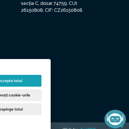
secția C, dosar 74759. CUI:
26150808, CIF: CZ26150808.
ccepta totul
nați cookie-urile
espinge totul