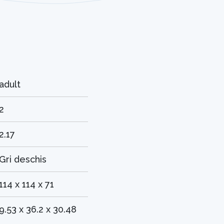
adult
2
2.17
Gri deschis
114 x 114 x 71
9.53 x 36.2 x 30.48