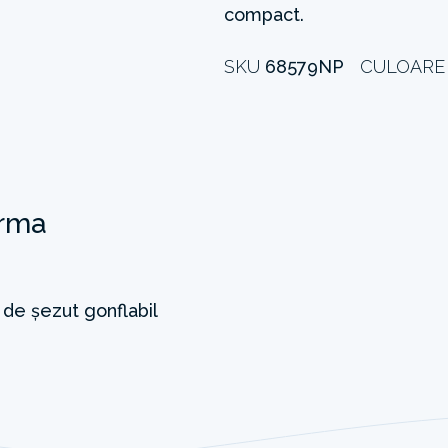
compact.
SKU
68579NP
CULOAR
orma