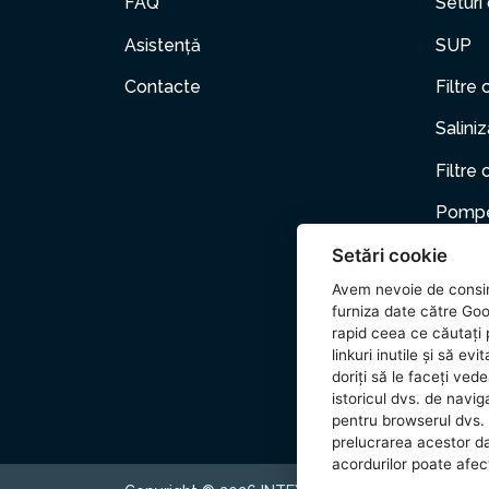
FAQ
Seturi
Asistență
SUP
Contacte
Filtre 
Salini
Filtre 
Pompe
Mobili
Setări cookie
Avem nevoie de consi
Anima
furniza date către Goo
rapid ceea ce căutați p
Acceso
linkuri inutile și să e
doriți să le faceți ved
Wetset
istoricul dvs. de naviga
pentru browserul dvs. 
prelucrarea acestor d
acordurilor poate afecta