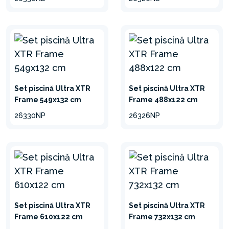
oferă o durabilitate mai
mare.
DESIGN ÎMBUNĂTĂȚIT
AL CADRULUI
Set piscină Ultra XTR
Set piscină Ultra XTR
Cadre din oțel galvanizat de
Frame 549x132 cm
Frame 488x122 cm
înaltă calitate, cu un design
26330NP
26326NP
robust, rezistent și unic.
EASY LOCK SYSTEM™
Se fixează cu ușurință în
poziție fără a fi nevoie de
scule suplimentare.
Set piscină Ultra XTR
Set piscină Ultra XTR
Frame 610x122 cm
Frame 732x132 cm