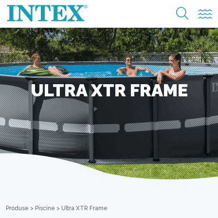
ULTRA XTR FRAME
Produse
>
Piscine
>
Ultra XTR Frame