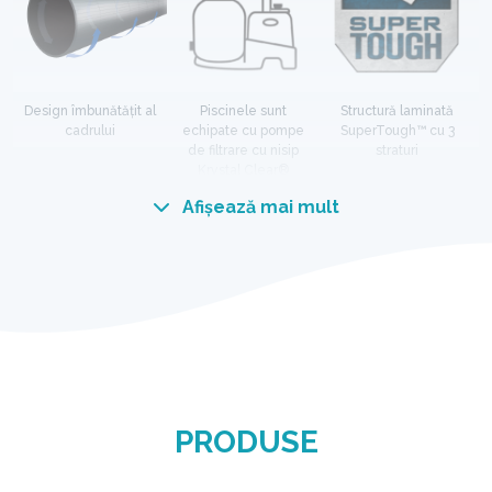
Design îmbunătățit al
Piscinele sunt
Structură laminată
cadrului
echipate cu pompe
SuperTough™ cu 3
de filtrare cu nisip
straturi
Krystal Clear®
Afișează mai mult
EXPERIMENTAȚI DIFERENȚA ULTRA
Structura cu design unic combină un cadru din
oțel galvanizat de înaltă calitate cu un sistem de
blocare sofisticat. Acest lucru sporește calitatea
generală, durabilitatea și stabilitatea piscinelor.
PRODUSE