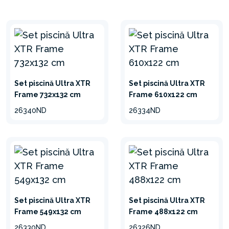
TEHNOLOGIA HYDRO
AERATION™
Pompele de filtrare cu nisip
Krystal Clear® asigură o mai
bună filtrare, puritate și
Set piscină Ultra XTR
Set piscină Ultra XTR
claritate a apei cu
Frame 732x132 cm
Frame 610x122 cm
tehnologia Hydro Aeration™.
26340ND
26334ND
MATERIAL REZISTENT
LA DETERIORARE CU 3
STRATURI
PVC SuperTough™ cu 3
Set piscină Ultra XTR
Set piscină Ultra XTR
straturi utilizat pentru
Frame 549x132 cm
Frame 488x122 cm
fabricarea mantalei piscinei
26330ND
26326ND