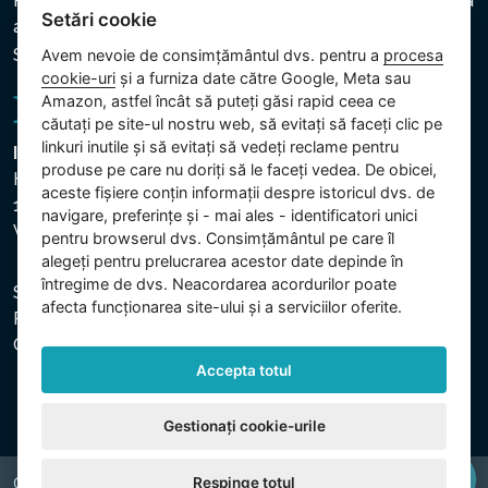
Politica privind protecția datelor cu caracter personal și a
Setări cookie
altor date prelucrate
Setări cookie
Avem nevoie de consimțământul dvs. pentru a
procesa
cookie-uri
și a furniza date către Google, Meta sau
Amazon, astfel încât să puteți găsi rapid ceea ce
căutați pe site-ul nostru web, să evitați să faceți clic pe
linkuri inutile și să evitați să vedeți reclame pentru
Intex Trading, s.r.o.
produse pe care nu doriți să le faceți vedea. De obicei,
Hradecká 2526/3
aceste fișiere conțin informații despre istoricul dvs. de
130 00 Praha 3
navigare, preferințe și - mai ales - identificatori unici
Vinohrady - Česká republika
pentru browserul dvs. Consimțământul pe care îl
alegeți pentru prelucrarea acestor date depinde în
întregime de dvs. Neacordarea acordurilor poate
Societatea este înregistrată la Tribunalul Municipal din
afecta funcționarea site-ului și a serviciilor oferite.
Praga, secția C, dosar 74759. CUI: 26150808, CIF:
CZ26150808.
Accepta totul
Gestionați cookie-urile
Respinge totul
Copyright © 2026 INTEX TRADING s.r.o. All rights reserved.