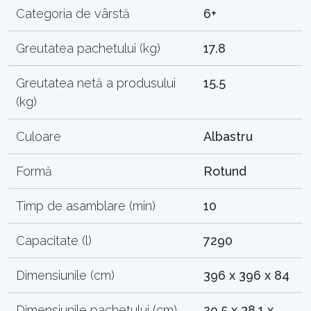
Categoria de vârstă
6+
Greutatea pachetului (kg)
17.8
Greutatea netă a produsului
15.5
(kg)
Culoare
Albastru
Formă
Rotund
Timp de asamblare (min)
10
Capacitate (l)
7290
Dimensiunile (cm)
396 x 396 x 84
Dimensiunile pachetului (cm)
29.5 x 38.1 x