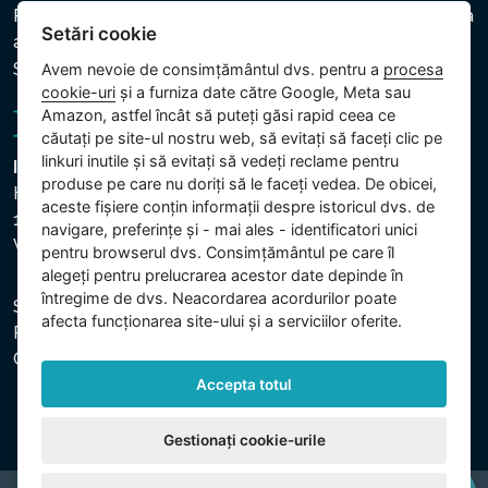
Politica privind protecția datelor cu caracter personal și a
Setări cookie
altor date prelucrate
Setări cookie
Avem nevoie de consimțământul dvs. pentru a
procesa
cookie-uri
și a furniza date către Google, Meta sau
Amazon, astfel încât să puteți găsi rapid ceea ce
căutați pe site-ul nostru web, să evitați să faceți clic pe
linkuri inutile și să evitați să vedeți reclame pentru
Intex Trading, s.r.o.
produse pe care nu doriți să le faceți vedea. De obicei,
Hradecká 2526/3
aceste fișiere conțin informații despre istoricul dvs. de
130 00 Praha 3
navigare, preferințe și - mai ales - identificatori unici
Vinohrady - Česká republika
pentru browserul dvs. Consimțământul pe care îl
alegeți pentru prelucrarea acestor date depinde în
întregime de dvs. Neacordarea acordurilor poate
Societatea este înregistrată la Tribunalul Municipal din
afecta funcționarea site-ului și a serviciilor oferite.
Praga, secția C, dosar 74759. CUI: 26150808, CIF:
CZ26150808.
Accepta totul
Gestionați cookie-urile