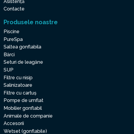
Asistență
Contacte
Produsele noastre
Piscine
PureSpa
Saltea gonflabila
Bărci
Seturi de leagăne
SUP
Filtre cu nisip
Salinizatoare
Filtre cu cartuș
Pompe de umflat
Mobilier gonflabil
Animale de companie
Accesorii
Wetset (gonflabile)