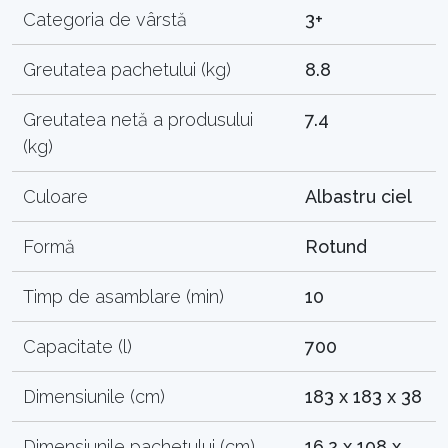
Categoria de vârstă
3+
Greutatea pachetului (kg)
8.8
Greutatea netă a produsului
7.4
(kg)
Culoare
Albastru ciel
Formă
Rotund
Timp de asamblare (min)
10
Capacitate (l)
700
Dimensiunile (cm)
183 x 183 x 38
Dimensiunile pachetului (cm)
16.2 x 108 x