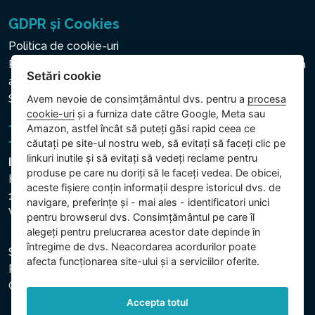
GDPR și Cookies
Politica de cookie-uri
Politica privind protecția datelor cu caracter personal și a
Setări cookie
altor date prelucrate
Setări cookie
Avem nevoie de consimțământul dvs. pentru a
procesa
cookie-uri
și a furniza date către Google, Meta sau
Amazon, astfel încât să puteți găsi rapid ceea ce
căutați pe site-ul nostru web, să evitați să faceți clic pe
linkuri inutile și să evitați să vedeți reclame pentru
Intex Trading, s.r.o.
produse pe care nu doriți să le faceți vedea. De obicei,
Hradecká 2526/3
aceste fișiere conțin informații despre istoricul dvs. de
130 00 Praha 3
navigare, preferințe și - mai ales - identificatori unici
Vinohrady - Česká republika
pentru browserul dvs. Consimțământul pe care îl
alegeți pentru prelucrarea acestor date depinde în
întregime de dvs. Neacordarea acordurilor poate
Societatea este înregistrată la Tribunalul Municipal din
afecta funcționarea site-ului și a serviciilor oferite.
Praga, secția C, dosar 74759. CUI: 26150808, CIF:
CZ26150808.
Accepta totul