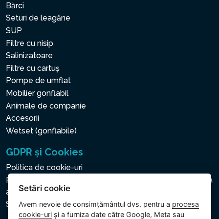
Bărci
Seturi de leagăne
SUP
Filtre cu nisip
Salinizatoare
Filtre cu cartuș
Pompe de umflat
Mobilier gonflabil
Animale de companie
Accesorii
Wetset (gonflabile)
GDPR și Cookies
Politica de cookie-uri
Politica privind protecția datelor cu caracter personal și a
Setări cookie
altor date prelucrate
Setări cookie
Avem nevoie de consimțământul dvs. pentru a
procesa
cookie-uri
și a furniza date către Google, Meta sau