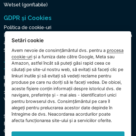
Wetset (gonflabile)
GDPR și Cookies
Politica de cookie-uri
Politica privind protecția datelor cu caracter personal și a
Setări cookie
altor date prelucrate
Setări cookie
Avem nevoie de consimțământul dvs. pentru a
procesa
cookie-uri
și a furniza date către Google, Meta sau
Amazon, astfel încât să puteți găsi rapid ceea ce
căutați pe site-ul nostru web, să evitați să faceți clic pe
linkuri inutile și să evitați să vedeți reclame pentru
Intex Trading, s.r.o.
produse pe care nu doriți să le faceți vedea. De obicei,
Hradecká 2526/3
aceste fișiere conțin informații despre istoricul dvs. de
130 00 Praha 3
navigare, preferințe și - mai ales - identificatori unici
Vinohrady - Česká republika
pentru browserul dvs. Consimțământul pe care îl
alegeți pentru prelucrarea acestor date depinde în
întregime de dvs. Neacordarea acordurilor poate
Societatea este înregistrată la Tribunalul Municipal din
afecta funcționarea site-ului și a serviciilor oferite.
Praga, secția C, dosar 74759. CUI: 26150808, CIF:
CZ26150808.