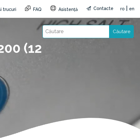
|
Contacte
ro
en
i trucuri
FAQ
Asistență
Căutare
200 (12