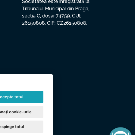
Societatea este înregistrată la
Tribunalul Municipal din Praga,
secția C, dosar 74759. CUI:
26150808, CIF: CZ26150808.
ccepta totul
nați cookie-urile
espinge totul