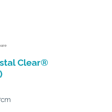
oare
ystal Clear®
)
7cm