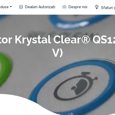
duse
Dealeri Autorizati
Despre noi
Sfaturi ș
tor Krystal Clear® QS1
V)