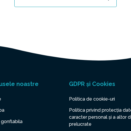
usele noastre
GDPR și Cookies
e
Politica de cookie-uri
pa
Politica privind protecția dat
caracter personal și a altor 
 gonflabila
prelucrate