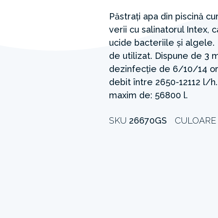
Păstrați apa din piscină cu
verii cu salinatorul Intex, 
ucide bacteriile și algele.
de utilizat. Dispune de 3 
dezinfecție de 6/10/14 or
debit între 2650-12112 l/
maxim de: 56800 l.
SKU
26670GS
CULOAR