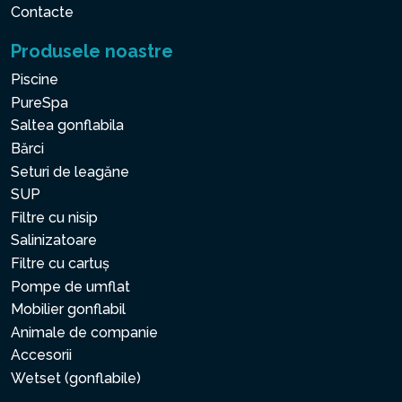
Contacte
Produsele noastre
Piscine
PureSpa
Saltea gonflabila
Bărci
Seturi de leagăne
SUP
Filtre cu nisip
Salinizatoare
Filtre cu cartuș
Pompe de umflat
Mobilier gonflabil
Animale de companie
Accesorii
Wetset (gonflabile)