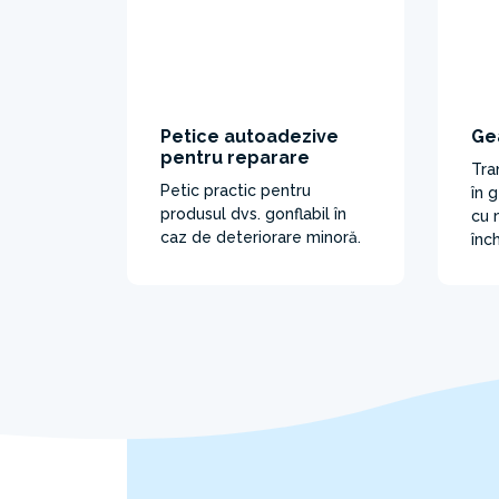
Petice autoadezive
Ge
pentru reparare
Tra
Petic practic pentru
în 
produsul dvs. gonflabil în
cu 
caz de deteriorare minoră.
înc