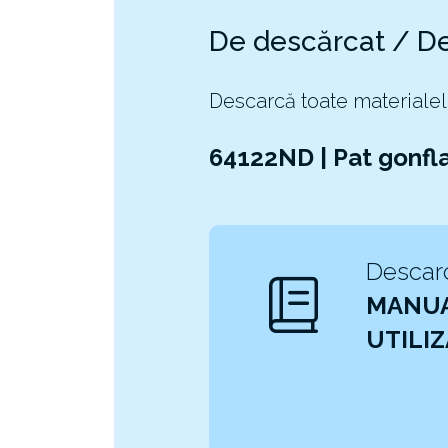
De descărcat / D
Descarcă toate materialel
64122ND | Pat gonfla
Descarc
MANUA
UTILI