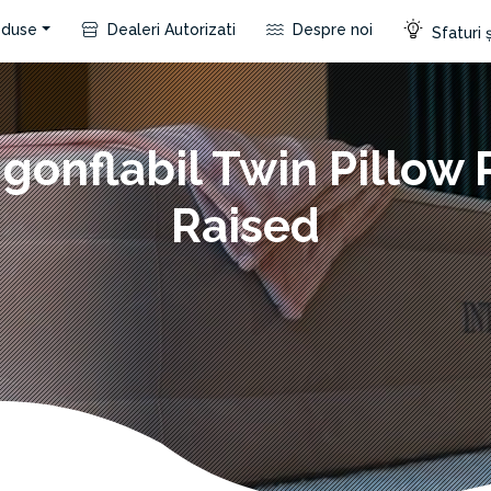
duse
Dealeri Autorizati
Despre noi
Sfaturi ș
 gonflabil Twin Pillow 
Raised