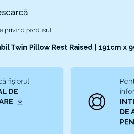
escarcă
e privind produsul
bil Twin Pillow Rest Raised | 191cm x
ă fișierul
Pent
L DE
info
ZARE
INT
DE 
PEN