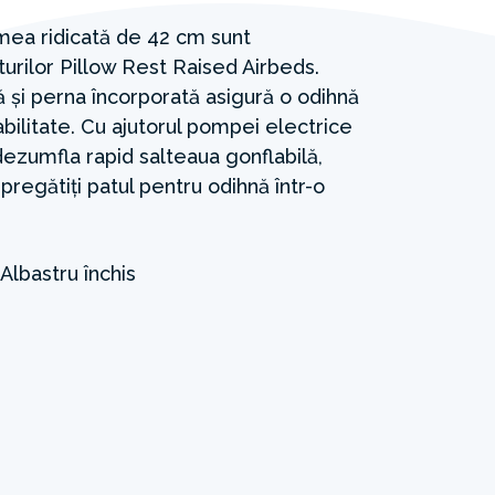
țimea ridicată de 42 cm sunt
aturilor Pillow Rest Raised Airbeds.
ră și perna încorporată asigură o odihnă
bilitate. Cu ajutorul pompei electrice
 dezumfla rapid salteaua gonflabilă,
regătiți patul pentru odihnă într-o
Albastru închis