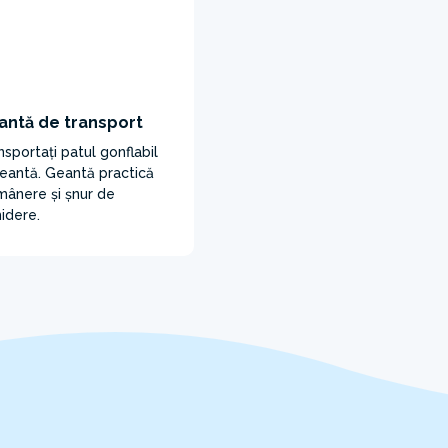
antă de transport
nsportați patul gonflabil
geantă. Geantă practică
mânere și șnur de
hidere.