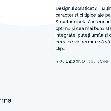
Designul sofisticat și înăl
caracteristici tipice ale p
Structura inelară inferioa
optimă și cea mai bună sta
integrate, puteți umfla și
ceea ce vă permite să vă p
clipă.
SKU
64122ND
CULOARE
orma