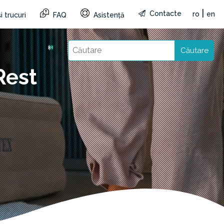
|
Contacte
ro
en
i trucuri
FAQ
Asistență
Căutare
Rest