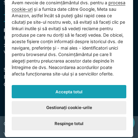
Setări cookie
Avem nevoie de consimțământul dvs. pentru a
procesa
cookie-uri
și a furniza date către Google, Meta sau
Amazon, astfel încât să puteți găsi rapid ceea ce
căutați pe site-ul nostru web, să evitați să faceți clic pe
linkuri inutile și să evitați să vedeți reclame pentru
Intex Trading, s.r.o.
produse pe care nu doriți să le faceți vedea. De obicei,
Hradecká 2526/3
aceste fișiere conțin informații despre istoricul dvs. de
130 00 Praha 3
navigare, preferințe și - mai ales - identificatori unici
Vinohrady - Česká republika
pentru browserul dvs. Consimțământul pe care îl
alegeți pentru prelucrarea acestor date depinde în
întregime de dvs. Neacordarea acordurilor poate
Societatea este înregistrată la Tribunalul Municipal din
afecta funcționarea site-ului și a serviciilor oferite.
Praga, secția C, dosar 74759. CUI: 26150808, CIF:
CZ26150808.
Accepta totul
Gestionați cookie-urile
Respinge totul
Copyright © 2026 INTEX TRADING s.r.o. All rights reserved.
Web by
digiONE