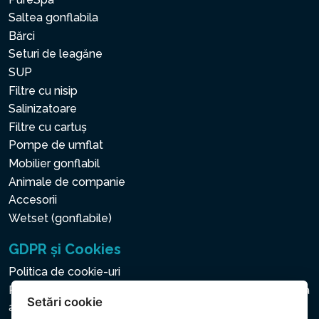
Saltea gonflabila
Bărci
Seturi de leagăne
SUP
Filtre cu nisip
Salinizatoare
Filtre cu cartuș
Pompe de umflat
Mobilier gonflabil
Animale de companie
Accesorii
Wetset (gonflabile)
GDPR și Cookies
Politica de cookie-uri
Politica privind protecția datelor cu caracter personal și a
Setări cookie
altor date prelucrate