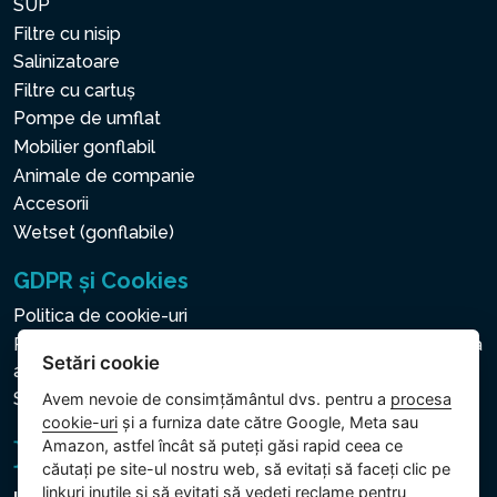
SUP
Filtre cu nisip
Salinizatoare
Filtre cu cartuș
Pompe de umflat
Mobilier gonflabil
Animale de companie
Accesorii
Wetset (gonflabile)
GDPR și Cookies
Politica de cookie-uri
Politica privind protecția datelor cu caracter personal și a
Setări cookie
altor date prelucrate
Setări cookie
Avem nevoie de consimțământul dvs. pentru a
procesa
cookie-uri
și a furniza date către Google, Meta sau
Amazon, astfel încât să puteți găsi rapid ceea ce
căutați pe site-ul nostru web, să evitați să faceți clic pe
linkuri inutile și să evitați să vedeți reclame pentru