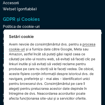
Accesorii
Wetset (gonflabile)
GDPR și Cookies
Politica de cookie-uri
Politica privind protecția datelor cu caracter personal și a
Setări cookie
altor date prelucrate
Setări cookie
Avem nevoie de consimțământul dvs. pentru a
procesa
cookie-uri
și a furniza date către Google, Meta sau
Amazon, astfel încât să puteți găsi rapid ceea ce
căutați pe site-ul nostru web, să evitați să faceți clic pe
linkuri inutile și să evitați să vedeți reclame pentru
Intex Trading, s.r.o.
produse pe care nu doriți să le faceți vedea. De obicei,
Hradecká 2526/3
aceste fișiere conțin informații despre istoricul dvs. de
130 00 Praha 3
navigare, preferințe și - mai ales - identificatori unici
Vinohrady - Česká republika
pentru browserul dvs. Consimțământul pe care îl
alegeți pentru prelucrarea acestor date depinde în
întregime de dvs. Neacordarea acordurilor poate
Societatea este înregistrată la Tribunalul Municipal din
afecta funcționarea site-ului și a serviciilor oferite.
Praga, secția C, dosar 74759. CUI: 26150808, CIF: