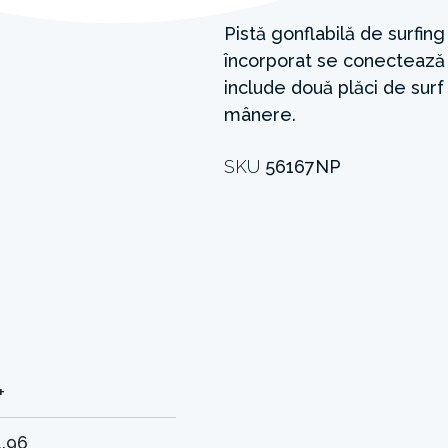
Pistă gonflabilă de surfing
încorporat se conectează 
include două plăci de surf
mânere.
SKU
56167NP
+
1.96