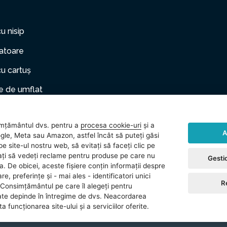
cu nisip
zatoare
cu cartuș
 de umflat
er gonflabil
mțământul dvs. pentru a
procesa cookie-uri
și a
le de companie
A
gle, Meta sau Amazon, astfel încât să puteți găsi
e site-ul nostru web, să evitați să faceți clic pe
rii
vitați să vedeți reclame pentru produse pe care nu
Gestio
ea. De obicei, aceste fișiere conțin informații despre
 (gonflabile)
re, preferințe și - mai ales - identificatori unici
R
Consimțământul pe care îl alegeți pentru
ate depinde în întregime de dvs. Neacordarea
 funcționarea site-ului și a serviciilor oferite.
reserved.