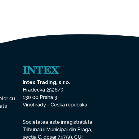
Intex Trading, s.r.o.
Hradecká 2526/3
130 00 Praha 3
elor cu
Vinohrady - Česká republika
date
Societatea este înregistrată la
Tribunalul Municipal din Praga,
secția C, dosar 74759. CUI: