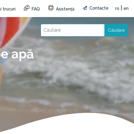
|
Contacte
ro
en
i trucuri
FAQ
Asistență
Căutare
pe apă