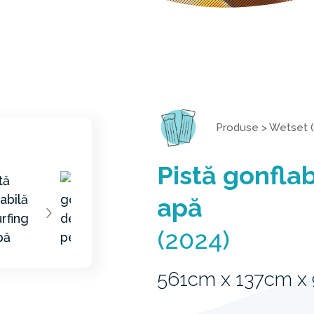
Produse
>
Wetset (
Pistă gonflab
apă
(2024)
561cm x 137cm x