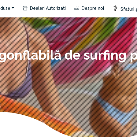
duse
Dealeri Autorizati
Despre noi
Sfaturi ș
 gonflabilă de surfing 