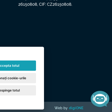
26150808, CIF: CZ26150808.
ccepta totul
nați cookie-urile
espinge totul
Web by
digiONE