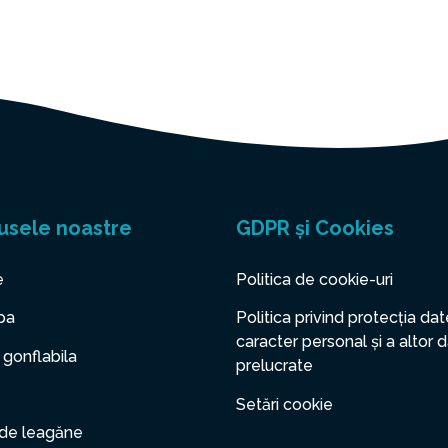
usele noastre
GDPR și Cookies
e
Politica de cookie-uri
pa
Politica privind protecția dat
caracter personal și a altor 
 gonflabila
prelucrate
Setări cookie
 de leagăne