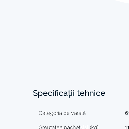
Specificații tehnice
Categoria de vârstă
6
Greutatea pachetului (kg)
1