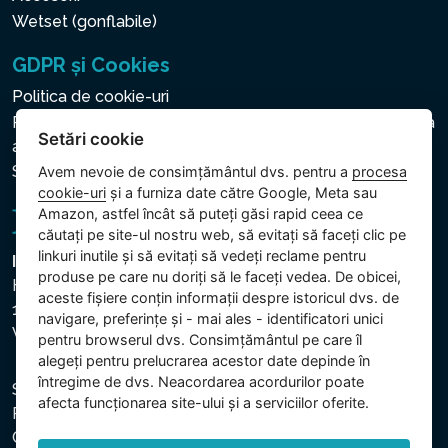
Wetset (gonflabile)
GDPR și Cookies
Politica de cookie-uri
Politica privind protecția datelor cu caracter personal și a
Setări cookie
altor date prelucrate
Setări cookie
Avem nevoie de consimțământul dvs. pentru a
procesa
cookie-uri
și a furniza date către Google, Meta sau
Amazon, astfel încât să puteți găsi rapid ceea ce
căutați pe site-ul nostru web, să evitați să faceți clic pe
linkuri inutile și să evitați să vedeți reclame pentru
Intex Trading, s.r.o.
produse pe care nu doriți să le faceți vedea. De obicei,
Hradecká 2526/3
aceste fișiere conțin informații despre istoricul dvs. de
130 00 Praha 3
navigare, preferințe și - mai ales - identificatori unici
Vinohrady - Česká republika
pentru browserul dvs. Consimțământul pe care îl
alegeți pentru prelucrarea acestor date depinde în
întregime de dvs. Neacordarea acordurilor poate
Societatea este înregistrată la Tribunalul Municipal din
afecta funcționarea site-ului și a serviciilor oferite.
Praga, secția C, dosar 74759. CUI: 26150808, CIF:
CZ26150808.