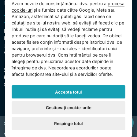
Setări cookie
Avem nevoie de consimțământul dvs. pentru a
procesa
cookie-uri
și a furniza date către Google, Meta sau
Amazon, astfel încât să puteți găsi rapid ceea ce
căutați pe site-ul nostru web, să evitați să faceți clic pe
linkuri inutile și să evitați să vedeți reclame pentru
Intex Trading, s.r.o.
produse pe care nu doriți să le faceți vedea. De obicei,
Hradecká 2526/3
aceste fișiere conțin informații despre istoricul dvs. de
130 00 Praha 3
navigare, preferințe și - mai ales - identificatori unici
Vinohrady - Česká republika
pentru browserul dvs. Consimțământul pe care îl
alegeți pentru prelucrarea acestor date depinde în
întregime de dvs. Neacordarea acordurilor poate
Societatea este înregistrată la Tribunalul Municipal din
afecta funcționarea site-ului și a serviciilor oferite.
Praga, secția C, dosar 74759. CUI: 26150808, CIF:
CZ26150808.
Accepta totul
Gestionați cookie-urile
Respinge totul
Copyright © 2026 INTEX TRADING s.r.o. All rights reserved.
Web by
digiONE