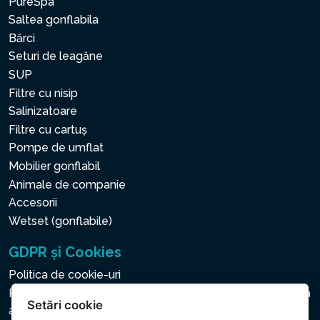
PureSpa
Saltea gonflabila
Bărci
Seturi de leagăne
SUP
Filtre cu nisip
Salinizatoare
Filtre cu cartuș
Pompe de umflat
Mobilier gonflabil
Animale de companie
Accesorii
Wetset (gonflabile)
GDPR și Cookies
Politica de cookie-uri
Politica privind protecția datelor cu caracter personal și a
Setări cookie
altor date prelucrate