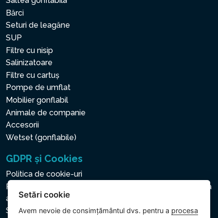
Saltea gonflabila
Bărci
Seturi de leagăne
SUP
Filtre cu nisip
Salinizatoare
Filtre cu cartuș
Pompe de umflat
Mobilier gonflabil
Animale de companie
Accesorii
Wetset (gonflabile)
GDPR și Cookies
Politica de cookie-uri
Politica privind protecția datelor cu caracter personal și a
Setări cookie
altor date prelucrate
Setări cookie
Avem nevoie de consimțământul dvs. pentru a
procesa