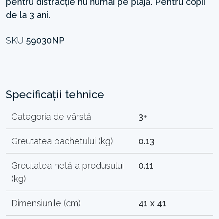
pentru distracție nu numai pe plajă. Pentru copii
de la 3 ani.
SKU
59030NP
Specificații tehnice
Categoria de vârstă
3+
Greutatea pachetului (kg)
0.13
Greutatea netă a produsului
0.11
(kg)
Dimensiunile (cm)
41 x 41