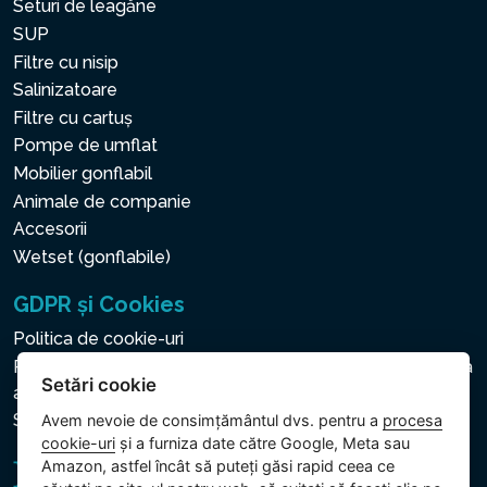
Seturi de leagăne
SUP
Filtre cu nisip
Salinizatoare
Filtre cu cartuș
Pompe de umflat
Mobilier gonflabil
Animale de companie
Accesorii
Wetset (gonflabile)
GDPR și Cookies
Politica de cookie-uri
Politica privind protecția datelor cu caracter personal și a
Setări cookie
altor date prelucrate
Setări cookie
Avem nevoie de consimțământul dvs. pentru a
procesa
cookie-uri
și a furniza date către Google, Meta sau
Amazon, astfel încât să puteți găsi rapid ceea ce