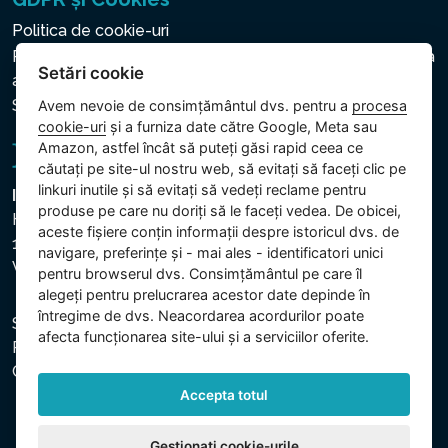
Politica de cookie-uri
Politica privind protecția datelor cu caracter personal și a
Setări cookie
altor date prelucrate
Setări cookie
Avem nevoie de consimțământul dvs. pentru a
procesa
cookie-uri
și a furniza date către Google, Meta sau
Amazon, astfel încât să puteți găsi rapid ceea ce
căutați pe site-ul nostru web, să evitați să faceți clic pe
linkuri inutile și să evitați să vedeți reclame pentru
Intex Trading, s.r.o.
produse pe care nu doriți să le faceți vedea. De obicei,
Hradecká 2526/3
aceste fișiere conțin informații despre istoricul dvs. de
130 00 Praha 3
navigare, preferințe și - mai ales - identificatori unici
Vinohrady - Česká republika
pentru browserul dvs. Consimțământul pe care îl
alegeți pentru prelucrarea acestor date depinde în
întregime de dvs. Neacordarea acordurilor poate
Societatea este înregistrată la Tribunalul Municipal din
afecta funcționarea site-ului și a serviciilor oferite.
Praga, secția C, dosar 74759. CUI: 26150808, CIF:
CZ26150808.
Accepta totul
Gestionați cookie-urile