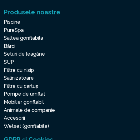
Produsele noastre
Piscine
PureSpa
Saltea gonflabila
Bărci
Seturi de leagăne
SUP
Filtre cu nisip
Salinizatoare
Filtre cu cartuș
Pompe de umflat
Mobilier gonflabil
Animale de companie
Accesorii
Wetset (gonflabile)
GDPR și Cookies