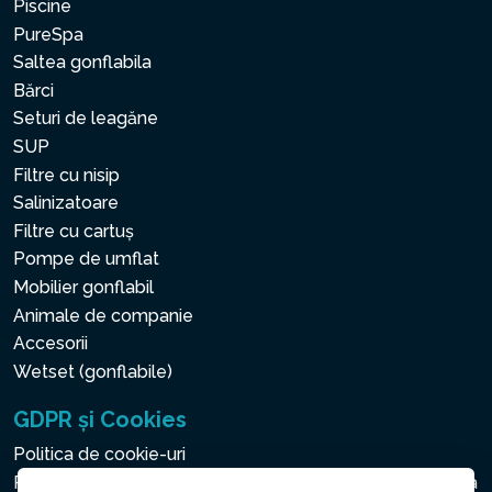
Piscine
PureSpa
Saltea gonflabila
Bărci
Seturi de leagăne
SUP
Filtre cu nisip
Salinizatoare
Filtre cu cartuș
Pompe de umflat
Mobilier gonflabil
Animale de companie
Accesorii
Wetset (gonflabile)
GDPR și Cookies
Politica de cookie-uri
Politica privind protecția datelor cu caracter personal și a