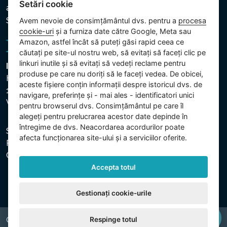
Setări cookie
altor date prelucrate
Setări cookie
Avem nevoie de consimțământul dvs. pentru a
procesa
cookie-uri
și a furniza date către Google, Meta sau
Amazon, astfel încât să puteți găsi rapid ceea ce
căutați pe site-ul nostru web, să evitați să faceți clic pe
linkuri inutile și să evitați să vedeți reclame pentru
Intex Trading, s.r.o.
produse pe care nu doriți să le faceți vedea. De obicei,
Hradecká 2526/3
aceste fișiere conțin informații despre istoricul dvs. de
130 00 Praha 3
navigare, preferințe și - mai ales - identificatori unici
Vinohrady - Česká republika
pentru browserul dvs. Consimțământul pe care îl
alegeți pentru prelucrarea acestor date depinde în
întregime de dvs. Neacordarea acordurilor poate
Societatea este înregistrată la Tribunalul Municipal din
afecta funcționarea site-ului și a serviciilor oferite.
Praga, secția C, dosar 74759. CUI: 26150808, CIF:
CZ26150808.
Accepta totul
Gestionați cookie-urile
Respinge totul
Copyright © 2026 INTEX TRADING s.r.o. All rights reserved.