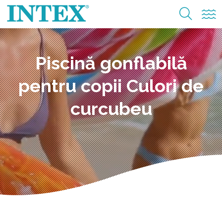
Piscină gonflabilă
pentru copii Culori de
curcubeu