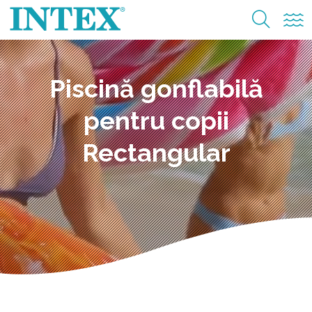
Piscină gonflabilă
pentru copii
Rectangular