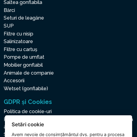
Saltea gonflabila
Bărci
Seturi de leagăne
SUP
Filtre cu nisip
Salinizatoare
Filtre cu cartuș
Pompe de umflat
Mobilier gonflabil
Animale de companie
Accesorii
Wetset (gonflabile)
GDPR și Cookies
Politica de cookie-uri
Politica privind protecția datelor cu caracter personal și a
Setări cookie
altor date prelucrate
Setări cookie
Avem nevoie de consimțământul dvs. pentru a
procesa