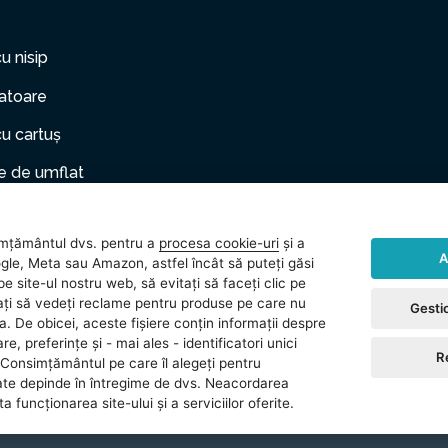
cu nisip
zatoare
cu cartuș
 de umflat
er gonflabil
mțământul dvs. pentru a
procesa cookie-uri
și a
le de companie
A
gle, Meta sau Amazon, astfel încât să puteți găsi
e site-ul nostru web, să evitați să faceți clic pe
rii
vitați să vedeți reclame pentru produse pe care nu
Gestio
ea. De obicei, aceste fișiere conțin informații despre
 (gonflabile)
re, preferințe și - mai ales - identificatori unici
R
Consimțământul pe care îl alegeți pentru
ate depinde în întregime de dvs. Neacordarea
 funcționarea site-ului și a serviciilor oferite.
reserved.