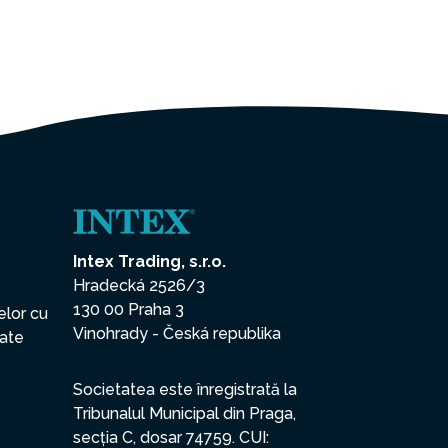
Intex Trading, s.r.o.
Hradecká 2526/3
130 00 Praha 3
elor cu
Vinohrady - Česká republika
date
Societatea este înregistrată la
Tribunalul Municipal din Praga,
secția C, dosar 74759. CUI: