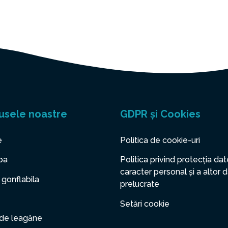
usele noastre
GDPR și Cookies
e
Politica de cookie-uri
pa
Politica privind protecția dat
caracter personal și a altor 
 gonflabila
prelucrate
Setări cookie
 de leagăne