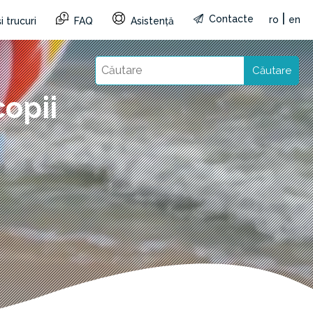
|
Contacte
ro
en
i trucuri
FAQ
Asistență
Căutare
copii