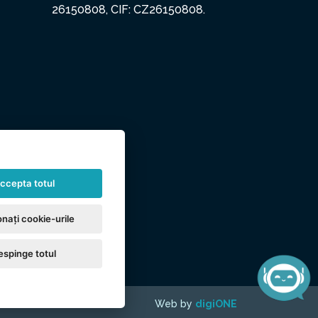
26150808, CIF: CZ26150808.
ccepta totul
nați cookie-urile
espinge totul
Web by
digiONE