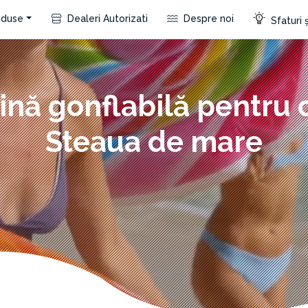
duse
Dealeri Autorizati
Despre noi
Sfaturi ș
ină gonflabilă pentru 
Steaua de mare