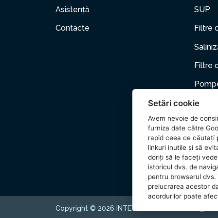
Asistență
SUP
Contacte
Filtre 
Salini
Filtre 
Pompe
Setări cookie
Mobili
Avem nevoie de consi
Anima
furniza date către Goo
rapid ceea ce căutați p
Acceso
linkuri inutile și să e
doriți să le faceți ved
Wetset
istoricul dvs. de naviga
pentru browserul dvs. 
prelucrarea acestor d
acordurilor poate afecta
Copyright © 2026 INTEX TRADING s.r.o. All rights 