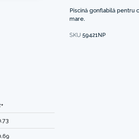
Piscină gonflabilă pentru c
mare.
SKU
59421NP
2+
0.73
0.69