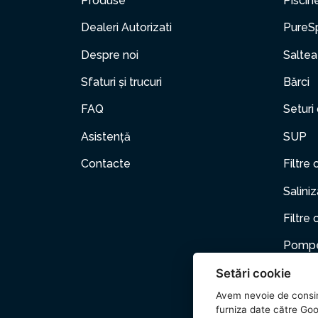
Produse
Piscin
Dealeri Autorizati
PureS
Despre noi
Saltea
Sfaturi și trucuri
Bărci
FAQ
Seturi
Asistență
SUP
Contacte
Filtre 
Salini
Filtre 
Pompe
Setări cookie
Mobili
Avem nevoie de consi
Anima
furniza date către Goo