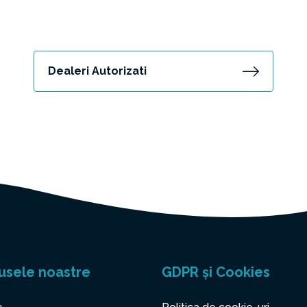
Dealeri Autorizati
usele noastre
GDPR și Cookies