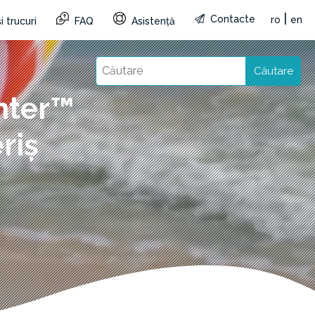
|
Contacte
ro
en
i trucuri
FAQ
Asistență
Căutare
nter™
riș