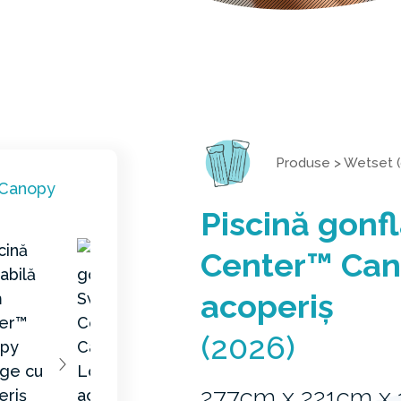
Produse
>
Wetset (
Piscină gonf
Center™ Can
acoperiș
(2026)
277cm x 221cm x