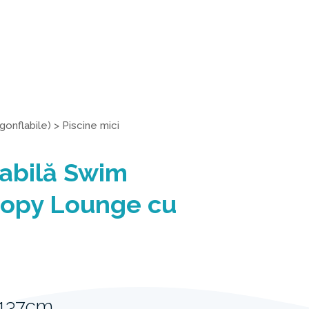
gonflabile)
>
Piscine mici
labilă Swim
opy Lounge cu
 137cm