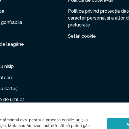
e
Politica de cookie-uri
pa
Politica privind protecția dat
caracter personal și a altor 
 gonflabila
prelucrate
Setări cookie
 de leagăne
cu nisip
zatoare
cu cartuș
 de umflat
er gonflabil
mțământul dvs. pentru a
procesa cookie-uri
și a
le de companie
A
gle, Meta sau Amazon, astfel încât să puteți găsi