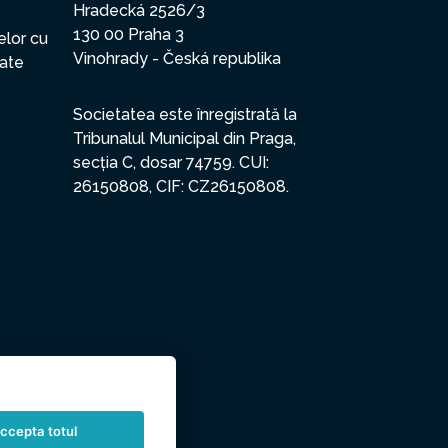
Hradecká 2526/3
130 00 Praha 3
elor cu
Vinohrady - Česká republika
date
Societatea este înregistrată la
Tribunalul Municipal din Praga,
secția C, dosar 74759. CUI:
26150808, CIF: CZ26150808.
ccepta totul