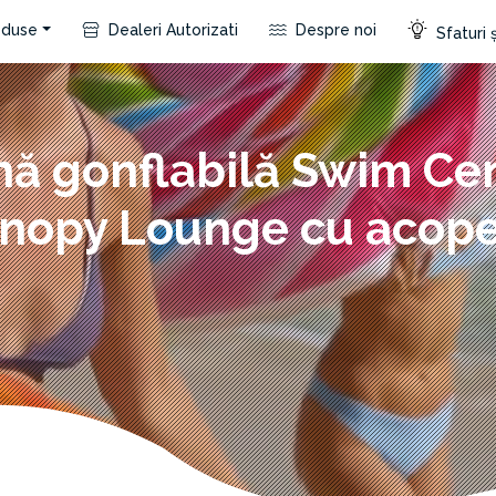
duse
Dealeri Autorizati
Despre noi
Sfaturi ș
ină gonflabilă Swim Ce
nopy Lounge cu acope