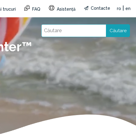
|
Contacte
ro
en
i trucuri
FAQ
Asistență
Căutare
nter™