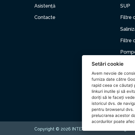
Asistență
SUP
Contacte
Filtre 
Salini
Filtre 
Pompe
Setări cookie
Mobili
Avem nevoie de consi
Anima
furniza date către Goo
rapid ceea ce căutați p
Acceso
linkuri inutile și să e
doriți să le faceți ved
Wetset
istoricul dvs. de naviga
pentru browserul dvs. 
prelucrarea acestor d
acordurilor poate afecta
Copyright © 2026 INTEX TRADING s.r.o. All rights 