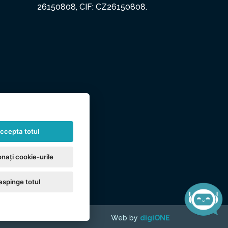
26150808, CIF: CZ26150808.
ccepta totul
nați cookie-urile
espinge totul
Web by
digiONE