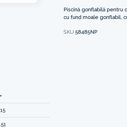
Piscină gonflabilă pentru c
cu fund moale gonflabil, c
SKU
58485NP
+
.15
.51