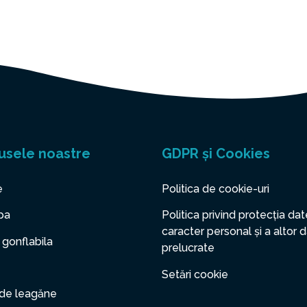
usele noastre
GDPR și Cookies
e
Politica de cookie-uri
pa
Politica privind protecția dat
caracter personal și a altor 
 gonflabila
prelucrate
Setări cookie
 de leagăne