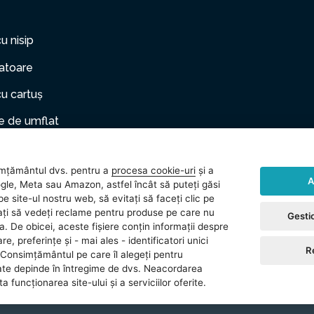
cu nisip
zatoare
cu cartuș
 de umflat
er gonflabil
mțământul dvs. pentru a
procesa cookie-uri
și a
le de companie
A
gle, Meta sau Amazon, astfel încât să puteți găsi
e site-ul nostru web, să evitați să faceți clic pe
rii
vitați să vedeți reclame pentru produse pe care nu
Gestio
ea. De obicei, aceste fișiere conțin informații despre
 (gonflabile)
re, preferințe și - mai ales - identificatori unici
R
Consimțământul pe care îl alegeți pentru
ate depinde în întregime de dvs. Neacordarea
 funcționarea site-ului și a serviciilor oferite.
reserved.