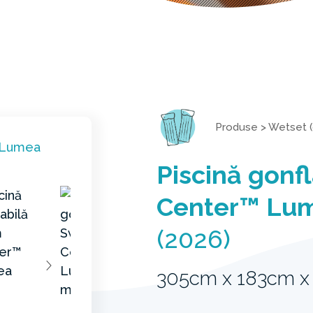
Produse
>
Wetset (
Piscină gonf
Center™ Lum
(2026)
305cm x 183cm x