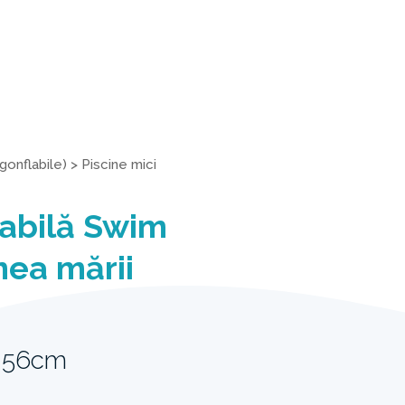
gonflabile)
>
Piscine mici
labilă Swim
ea mării
 56cm