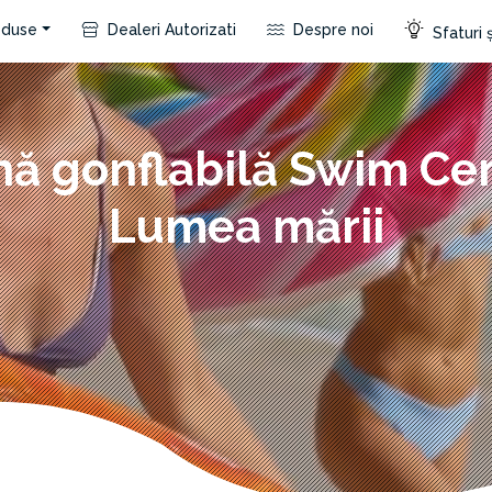
duse
Dealeri Autorizati
Despre noi
Sfaturi ș
ină gonflabilă Swim Ce
Lumea mării