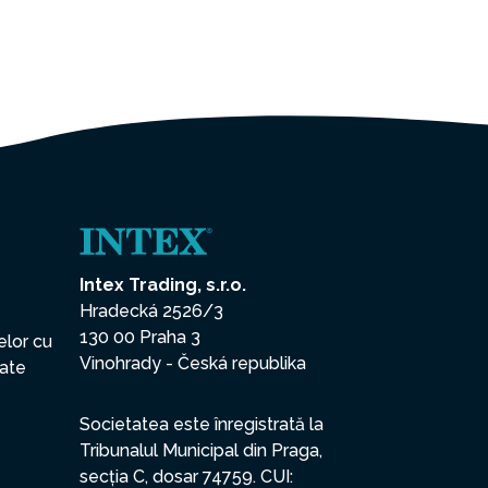
Intex Trading, s.r.o.
Hradecká 2526/3
130 00 Praha 3
elor cu
Vinohrady - Česká republika
date
Societatea este înregistrată la
Tribunalul Municipal din Praga,
secția C, dosar 74759. CUI: