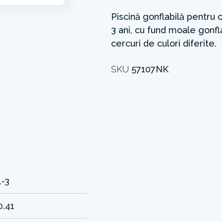
Piscină gonflabilă pentru 
3 ani, cu fund moale gonfl
cercuri de culori diferite.
SKU
57107NK
1-3
0.41