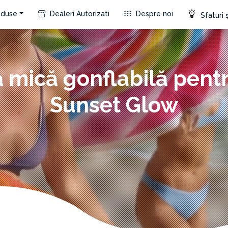
duse
Dealeri Autorizati
Despre noi
Sfaturi ș
ă mică gonflabilă pentr
Sunset Glow