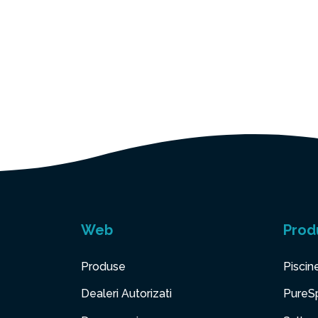
Web
Prod
Produse
Piscin
Dealeri Autorizati
PureS