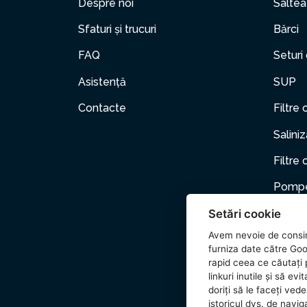
Despre noi
Saltea
Sfaturi și trucuri
Bărci
FAQ
Seturi
Asistență
SUP
Contacte
Filtre 
Salini
Filtre 
Pompe
Setări cookie
Mobili
Avem nevoie de consi
Anima
furniza date către Goo
rapid ceea ce căutați p
Acceso
linkuri inutile și să e
doriți să le faceți ved
Wetset
istoricul dvs. de naviga