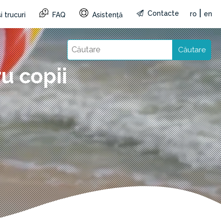
|
Contacte
ro
en
i trucuri
FAQ
Asistență
Căutare
u copii