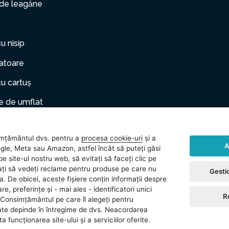
 de leagăne
cu nisip
zatoare
cu cartuș
 de umflat
er gonflabil
mțământul dvs. pentru a
procesa cookie-uri
și a
le de companie
A
gle, Meta sau Amazon, astfel încât să puteți găsi
e site-ul nostru web, să evitați să faceți clic pe
rii
vitați să vedeți reclame pentru produse pe care nu
Gestio
ea. De obicei, aceste fișiere conțin informații despre
 (gonflabile)
re, preferințe și - mai ales - identificatori unici
R
Consimțământul pe care îl alegeți pentru
ate depinde în întregime de dvs. Neacordarea
 funcționarea site-ului și a serviciilor oferite.