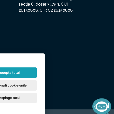
secția C, dosar 74759. CUI:
26150808, CIF: CZ26150808.
ccepta totul
nați cookie-urile
espinge totul