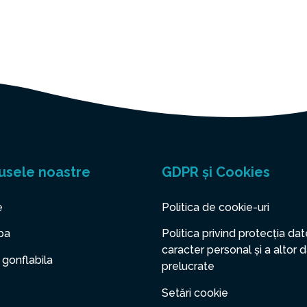
usele noastre
GDPR și Cookies
e
Politica de cookie-uri
pa
Politica privind protecția dat
caracter personal și a altor 
 gonflabila
prelucrate
Setări cookie