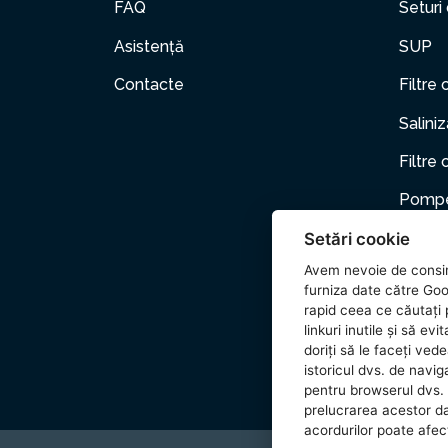
FAQ
Seturi
Asistență
SUP
Contacte
Filtre 
Salini
Filtre 
Pompe
Setări cookie
Mobili
Avem nevoie de consi
Anima
furniza date către Goo
rapid ceea ce căutați p
Acceso
linkuri inutile și să e
doriți să le faceți ved
Wetset
istoricul dvs. de naviga
pentru browserul dvs. 
prelucrarea acestor d
acordurilor poate afecta