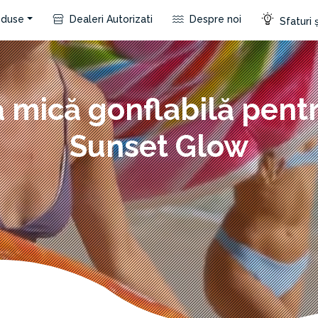
duse
Dealeri Autorizati
Despre noi
Sfaturi ș
ă mică gonflabilă pentr
Sunset Glow