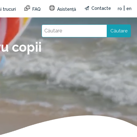
|
Contacte
ro
en
i trucuri
FAQ
Asistență
Căutare
u copii