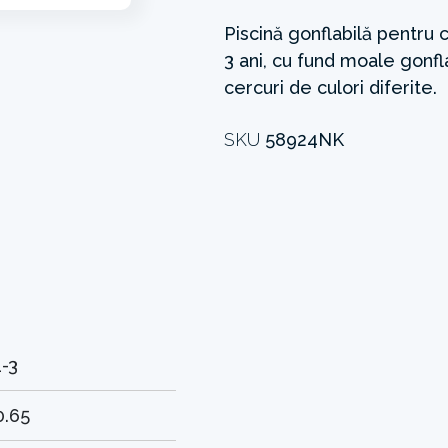
Piscină gonflabilă pentru 
3 ani, cu fund moale gonfl
cercuri de culori diferite.
SKU
58924NK
1-3
0.65